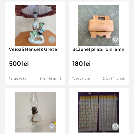
Locuri de munca
Utilaje agricole si industriale
Servicii
Piese auto si accesorii
Animale de companie
Dacia Duster
Afaceri și echipamente profesionale
Inchiriere Bunuri si Vehicule
Veioză Hänsel&Gretel
Scăunel pliabil din lemn
500 lei
180 lei
Targoviste
2 luni în urmă
Targoviste
2 luni în urmă