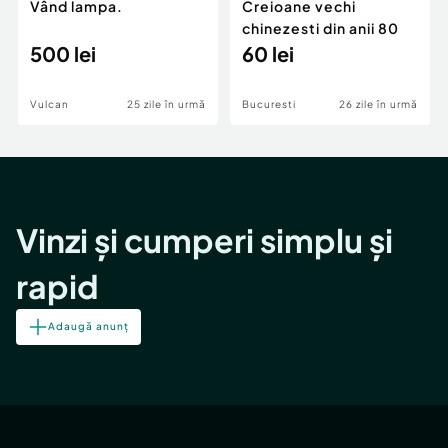
Vând lampa.
Creioane vechi
chinezesti din anii 80
500 lei
60 lei
Vulcan
25 zile în urmă
Bucuresti
26 zile în urmă
Vinzi și cumperi simplu și
rapid
Adaugă anunț