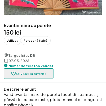
Locuri de munca
Utilaje agricole si industriale
Servicii
Piese auto si accesorii
Animale de companie
Dacia Duster
Afaceri și echipamente profesionale
Evantai mare de perete
Inchiriere Bunuri si Vehicule
150 lei
Utilizat
Persoană fizică
Targoviste
,
DB
07.05.2026
Număr de telefon
validat
Salvează la favorite
Descriere anunt
Vand evantai mare de perete facut din bambus și
pânză de culoare roșie, pictat manual cu dragon si
pasăre phoenix.