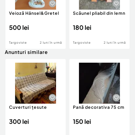
Veioză Hänsel&Gretel
Scăunel pliabil din lemn
500 lei
180 lei
Targoviste
2 luni în urmă
Targoviste
2 luni în urmă
Anunturi similare
Cuverturi țesute
Pană decorativa 75 cm
300 lei
150 lei