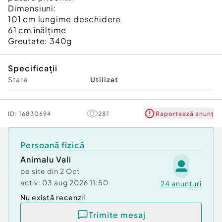
Dimensiuni:
101 cm lungime deschidere
61 cm înălțime
Greutate: 340g
Specificații
Stare
Utilizat
ID:
16830694
281
Raportează anunț
Persoană fizică
Animalu Vali
pe site din
2 Oct
activ:
03 aug 2026 11:50
24
anunțuri
Nu există recenzii
Trimite mesaj