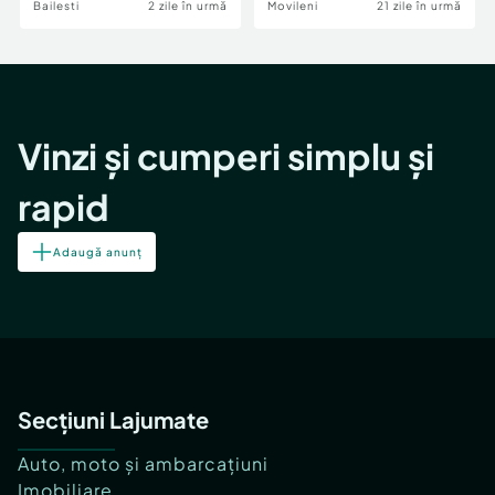
Bailesti
2 zile în urmă
Movileni
21 zile în urmă
Vinzi și cumperi simplu și
rapid
Adaugă anunț
Secțiuni Lajumate
Auto, moto și ambarcațiuni
Imobiliare