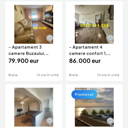
Locuri de munca
Utilaje agricole si industriale
Servicii
Piese auto si accesorii
Animale de companie
Dacia Duster
Afaceri și echipamente profesionale
Inchiriere Bunuri si Vehicule
- Apartament 3
- Apartament 4
camere Buzaului,
camere confort 1,
suprafata 66mp, etaj 2
79.900 eur
Hipodrom, etaj 2.
86.000 eur
Braila
14 ore în urmă
Braila
14 ore în urmă
Promovat