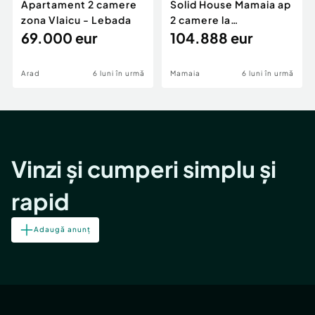
Apartament 2 camere
Solid House Mamaia ap
zona Vlaicu - Lebada
2 camere la
69.000 eur
cheie,langa Mega
104.888 eur
Image
Arad
6 luni în urmă
Mamaia
6 luni în urmă
Vinzi și cumperi simplu și
rapid
Adaugă anunț