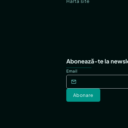
Hartă site
Abonează-te la newsl
Email
Abonare