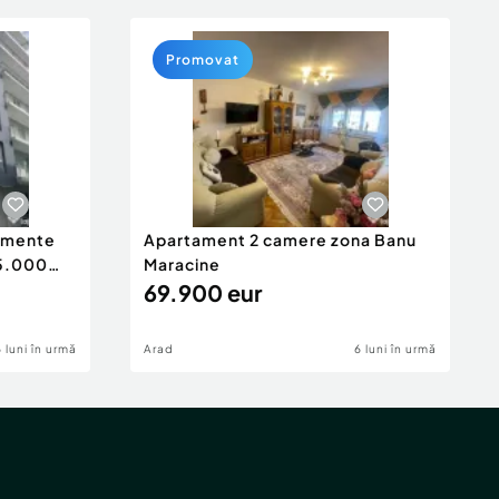
Promovat
tamente
Apartament 2 camere zona Banu
65.000
Maracine
69.900 eur
6 luni în urmă
Arad
6 luni în urmă