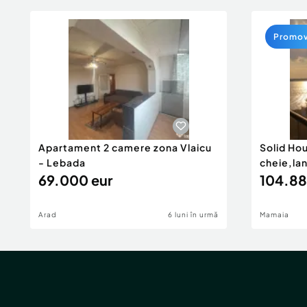
Promo
Apartament 2 camere zona Vlaicu
Solid Ho
- Lebada
cheie,la
69.000 eur
104.88
Arad
6 luni în urmă
Mamaia