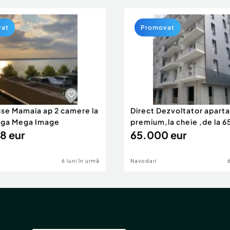
vat
Promovat
use Mamaia ap 2 camere la
Direct Dezvoltator apar
nga Mega Image
premium,la cheie ,de la 
8 eur
eur
65.000 eur
6 luni în urmă
Navodari