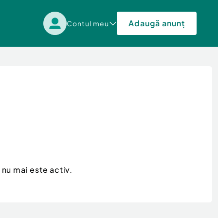
Adaugă anunț
Contul meu
nu mai este activ.