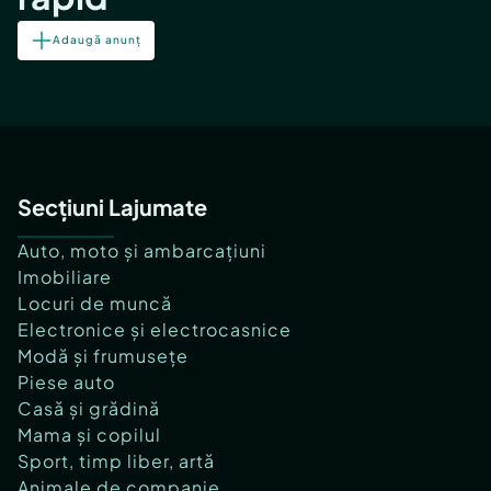
Adaugă anunț
Secțiuni Lajumate
Auto, moto și ambarcațiuni
Imobiliare
Locuri de muncă
Electronice și electrocasnice
Modă și frumusețe
Piese auto
Casă și grădină
Mama și copilul
Sport, timp liber, artă
Animale de companie