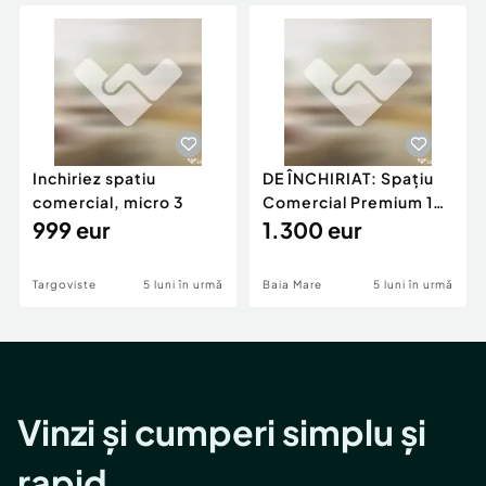
Locuri de munca
Utilaje agricole si industriale
Servicii
Piese auto si accesorii
Animale de companie
Dacia Duster
Afaceri și echipamente profesionale
Inchiriere Bunuri si Vehicule
Inchiriez spatiu
DE ÎNCHIRIAT: Spațiu
comercial, micro 3
Comercial Premium 146
999 eur
mp – Vizibili
1.300 eur
Targoviste
5 luni în urmă
Baia Mare
5 luni în urmă
Vinzi și cumperi simplu și
rapid