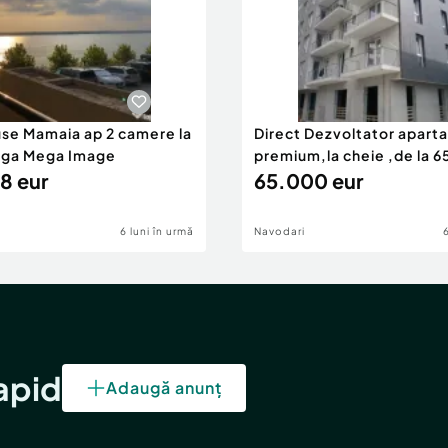
use Mamaia ap 2 camere la
Direct Dezvoltator apar
nga Mega Image
premium,la cheie ,de la 
8 eur
eur
65.000 eur
6 luni în urmă
Navodari
rapid
Adaugă anunț