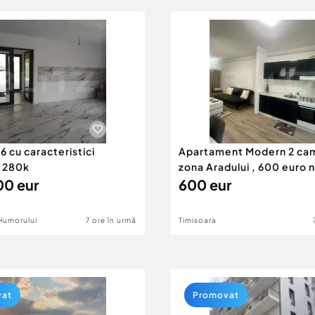
 cu caracteristici
Apartament Modern 2 ca
 280k
zona Aradului , 600 euro 
0 eur
600 eur
Humorului
7 ore în urmă
Timisoara
vat
Promovat