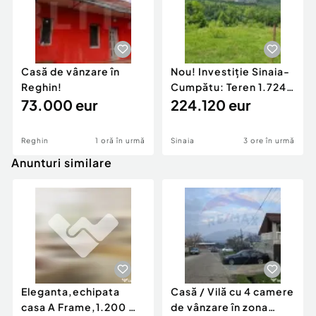
Casă de vânzare în
Nou! Investiție Sinaia-
Reghin!
Cumpătu: Teren 1.724
73.000 eur
mp cu Proiect
224.120 eur
Reghin
1 oră în urmă
Sinaia
3 ore în urmă
Anunturi similare
Eleganta,echipata
Casă / Vilă cu 4 camere
casa A Frame,1.200 mp
de vânzare în zona