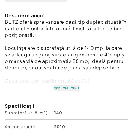
Descriere anunt
BLITZ oferă spre vânzare casă tip duplex situată în
cartierul Florilor, într-o zonă liniștită și foarte bine
poziționată.
Locuința are o suprafață utilă de 140 mp, la care
se adaugă un garaj subteran generos de 40 mp și
o mansardă de aproximativ 28 mp, ideală pentru
dormitor, birou, spațiu de joacă sau depozitare.
Casa este compartimentată astfel:
Vezi mai mult
Parter:
bucătărie foarte spațioasă
Specificații
living generos
Suprafață utilă (m²)
140
baie cu duș
hol
bucătărie de vară
An constructie
2010