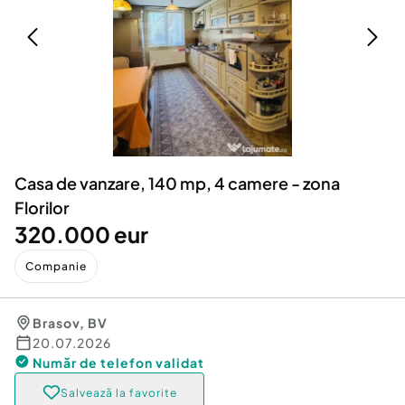
Locuri de munca
Utilaje agricole si industriale
Servicii
Piese auto si accesorii
Animale de companie
Dacia Duster
Afaceri și echipamente profesionale
Inchiriere Bunuri si Vehicule
Casa de vanzare, 140 mp, 4 camere - zona
Florilor
320.000 eur
Companie
Brasov
,
BV
20.07.2026
Număr de telefon
validat
Salvează la favorite