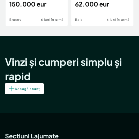
teren,deschidere Pia
150.000 eur
Periferie
62.000 eur
Brasov
6 luni în urmă
Bals
6 luni în urmă
Vinzi și cumperi simplu și
rapid
Adaugă anunț
Secțiuni Lajumate