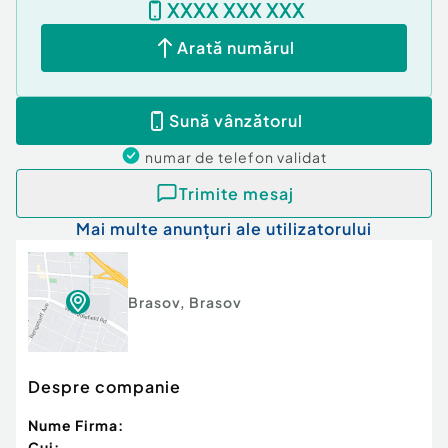
XXXX XXX XXX
Id intern: P174573
Arată numărul
Număr niveluri imobil:
2
Număr Băi:
2
Nr. locuri parcare:
1
Sună vânzătorul
Curent
Apă
numar de telefon
validat
Canalizare
Gaz
Trimite mesaj
Mai multe anunțuri ale utilizatorului
Brasov
,
Brasov
Despre companie
Nume Firma:
Cui: