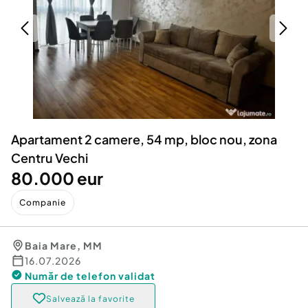
Locuri de munca
Utilaje agricole si industriale
Servicii
Piese auto si accesorii
Animale de companie
Dacia Duster
Afaceri și echipamente profesionale
Inchiriere Bunuri si Vehicule
Apartament 2 camere, 54 mp, bloc nou, zona
Centru Vechi
80.000 eur
Companie
Baia Mare
,
MM
16.07.2026
Număr de telefon
validat
Salvează la favorite