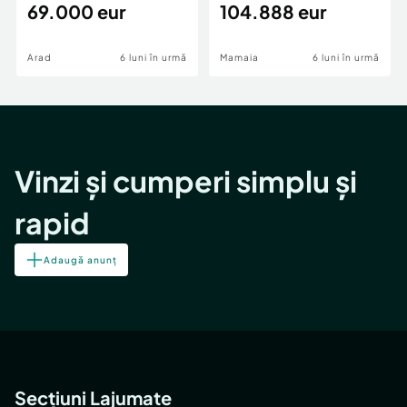
69.000 eur
cheie,langa Mega
104.888 eur
Image
Arad
6 luni în urmă
Mamaia
6 luni în urmă
Vinzi și cumperi simplu și
rapid
Adaugă anunț
Secțiuni Lajumate