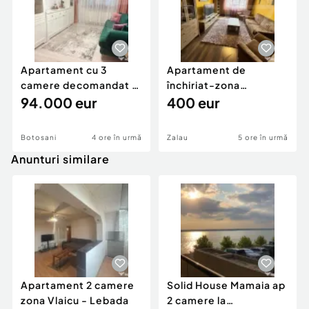
Apartament cu 3
Apartament de
camere decomandat -
închiriat-zona
renovat - Bucovina -
94.000 eur
ultracentrală
400 eur
Par
Botosani
4 ore în urmă
Zalau
5 ore în urmă
Anunturi similare
Apartament 2 camere
Solid House Mamaia ap
zona Vlaicu - Lebada
2 camere la