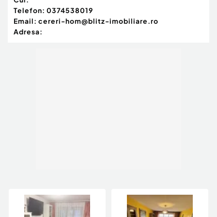
Telefon:
0374538019
Email:
cereri-hom@blitz-imobiliare.ro
Adresa: