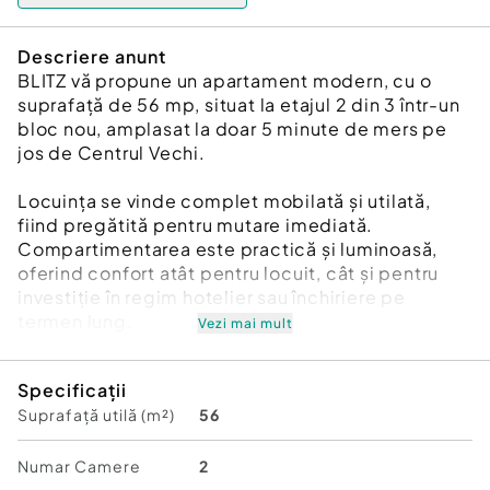
Descriere anunt
BLITZ vă propune un apartament modern, cu o
suprafață de 56 mp, situat la etajul 2 din 3 într-un
bloc nou, amplasat la doar 5 minute de mers pe
jos de Centrul Vechi.
Locuința se vinde complet mobilată și utilată,
fiind pregătită pentru mutare imediată.
Compartimentarea este practică și luminoasă,
oferind confort atât pentru locuit, cât și pentru
investiție în regim hotelier sau închiriere pe
termen lung.
Vezi mai mult
Avantaje:
Specificații
Suprafață utilă (m²)
56
56 mp utili
Etaj 2/3
Bloc nou
Numar Camere
2
Complet mobilat și utilat