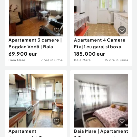
Apartament 3 camere |
Apartament 4 Camere
Bogdan Vodă | Baia
Etaj 1 cu garaj si boxa
Mare
69.900 eur
Baia Mare Centr
185.000 eur
Baia Mare
9 ore în urmă
Baia Mare
15 ore în urmă
Apartament
Baia Mare | Apartament