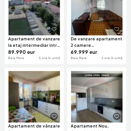
Apartament de vanzare
De vanzare apartament
la etaj intermediar intre
2 camere
scoli si ...
89.990 eur
decomandate
69.999 eur
Ultracentral -...
Baia Mare
5 ore în urmă
Baia Mare
5 ore în urmă
Apartament de vânzare
Apartament Nou,