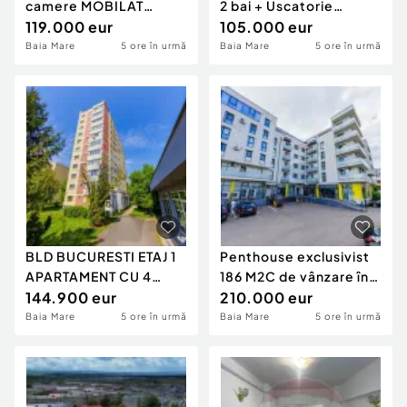
camere MOBILAT
2 bai + Uscatorie
UTILAT de vânzare în
119.000 eur
intabulata | Comis...
105.000 eur
zon...
Baia Mare
5 ore în urmă
Baia Mare
5 ore în urmă
BLD BUCURESTI ETAJ 1
Penthouse exclusivist
APARTAMENT CU 4
186 M2C de vânzare în
CAMERE DE VANZARE
144.900 eur
zona Centra...
210.000 eur
Baia Mare
5 ore în urmă
Baia Mare
5 ore în urmă