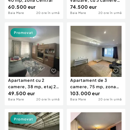
40 mp, zona Central
vanzare, cu 3 camere
60.500 eur
decomandat, 68 mp,
74.500 eur
parter
Baia Mare
20 ore în urmă
Baia Mare
20 ore în urmă
Promovat
Apartament cu 2
Apartament de 3
camere, 38 mp, etaj 2,
camere, 75 mp, zona
zona Rapsodiei
49.500 eur
Vivo
103.000 eur
Baia Mare
20 ore în urmă
Baia Mare
20 ore în urmă
Promovat