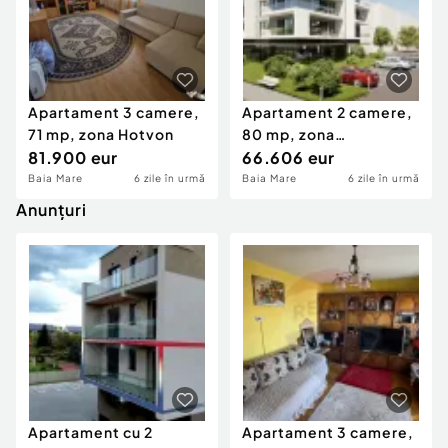
Apartament 3 camere,
Apartament 2 camere,
71 mp, zona Hotvon
80 mp, zona
81.900 eur
Depozitelor
66.606 eur
Baia Mare
6 zile în urmă
Baia Mare
6 zile în urmă
Anunțuri
Apartament cu 2
Apartament 3 camere,