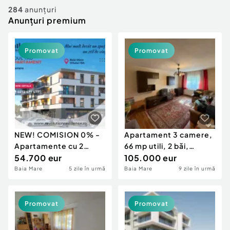
Locuri de munca
Utilaje agricole si industriale
284
anunțuri
Servicii
Anunțuri premium
Piese auto si accesorii
Animale de companie
Dacia Duster
Afaceri și echipamente profesionale
Promovat
Promovat
Inchiriere Bunuri si Vehicule
NEW! COMISION 0% -
Apartament 3 camere,
Apartamente cu 2
66 mp utili, 2 băi,
camere - Oltului 13A,
54.700 eur
dressing – bloc
105.000 eur
Baia Mare
Baia Mare
5 zile în urmă
Baia Mare
9 zile în urmă
Promovat
Promovat