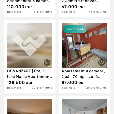
decomandat 3 camere
2 Camere renovat
etaj 3 Baia Mare
110.000 eur
mobilat utilat
67.000 eur
Central
Baia Mare
15 ore în urmă
Baia Mare
17 ore în urmă
Promovat
DE VANZARE | Etaj 2 |
Apartament 4 camere,
Iuliu Maniu Apartament
2 băi, 70 mp – zonă
3 camere
128.500 eur
verde și lini?
87.000 eur
Baia Mare
20 ore în urmă
Baia Mare
20 ore în urmă