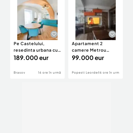
Pe Castelului,
Apartament 2
5
resedinta urbana cu
camere Metrou
B
identitate, renovata
189.000 eur
Dimitrie Leonida
99.000 eur
C
2026
Brasov
16 ore în urmă
Popesti Leordeni
16 ore în urmă
P