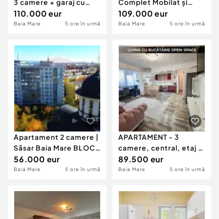
3 camere + garaj cu
Complet Mobilat și
acces la boxă...
110.000 eur
Utilat Parcare inclus...
109.000 eur
Baia Mare
5 ore în urmă
Baia Mare
5 ore în urmă
Apartament 2 camere |
APARTAMENT - 3
Săsar Baia Mare BLOC
camere, central, etaj 2
REABILITAT LI...
56.000 eur
- DE VANZARE
89.500 eur
Baia Mare
5 ore în urmă
Baia Mare
5 ore în urmă