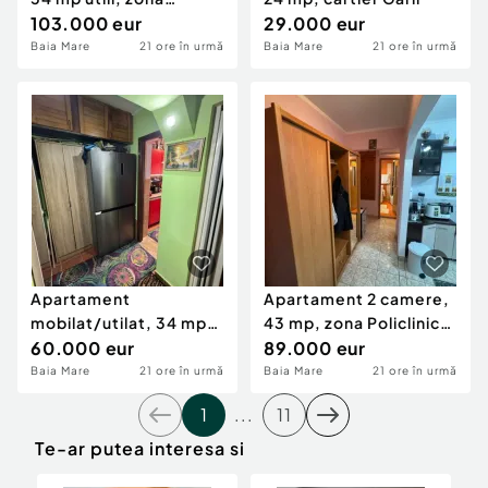
Ultracentral
103.000 eur
29.000 eur
Baia Mare
21 ore în urmă
Baia Mare
21 ore în urmă
Apartament
Apartament 2 camere,
mobilat/utilat, 34 mp,
43 mp, zona Policlinica
zona Pronto
60.000 eur
Sf. Ioan
89.000 eur
Baia Mare
21 ore în urmă
Baia Mare
21 ore în urmă
1
...
11
Te-ar putea interesa si