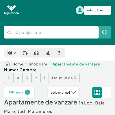
Adaugă anunț
Alege categoria
Auto, moto si ambarcatiuni
Toate Anunturile
Auto, moto si ambarcatiuni
Imobiliare
Autoturisme
Home
Imobiliare
Apartamente de vanzare
Electronice si electrocasnice
Anvelope si Jante
Numar Camere
Casa si gradina
Alege dupa sezon
5
4
3
2
1
Mai mult de 5
Piese auto
Scutere - ATV - UTV
Mama si copilul
Autoutilitare
2
Filtreaza
cele mai noi
Moda si frumusete
Ambarcatiuni
Apartamente de vanzare
Sport, timp liber, arta
în Loc. Baia
Camioane - Rulote - Remorci
Agro si Industrie
Motociclete
Mare, Jud. Maramures