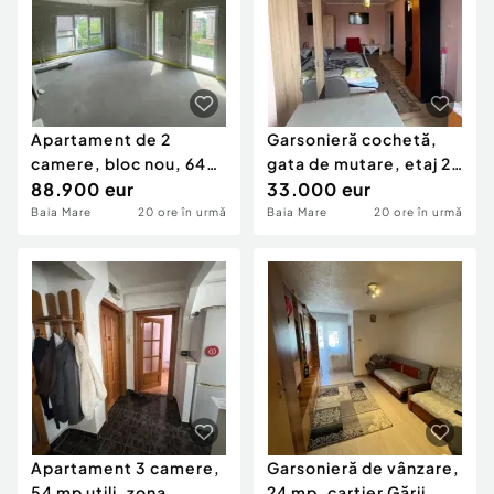
Apartament de 2
Garsonieră cochetă,
camere, bloc nou, 64
gata de mutare, etaj 2,
mp, etaj 1, zona Centru
88.900 eur
Zona Gării ??
33.000 eur
Baia Mare
20 ore în urmă
Baia Mare
20 ore în urmă
Apartament 3 camere,
Garsonieră de vânzare,
54 mp utili, zona
24 mp, cartier Gării