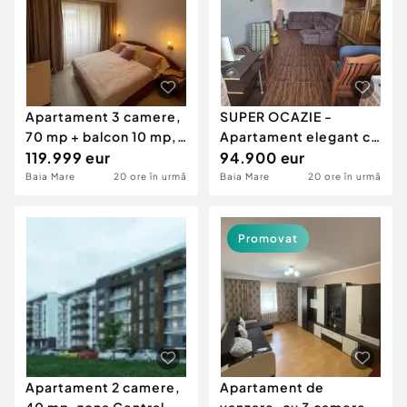
Apartament 3 camere,
SUPER OCAZIE -
70 mp + balcon 10 mp,
Apartament elegant cu
zona Republicii -
119.999 eur
3 camere, 76mp, zona
94.900 eur
Ur
Baia Mare
20 ore în urmă
Baia Mare
20 ore în urmă
Promovat
Apartament 2 camere,
Apartament de