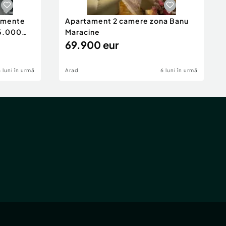
tamente
Apartament 2 camere zona Banu
65.000
Maracine
69.900 eur
6 luni în urmă
Arad
6 luni în urmă