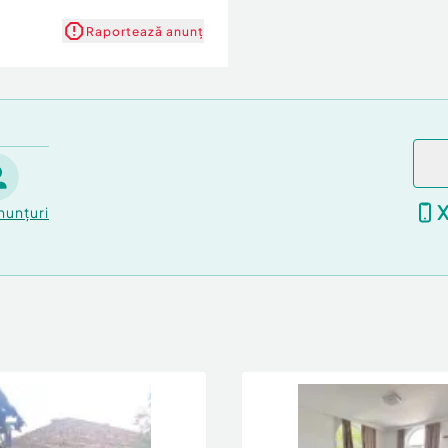
Raportează anunț
nunțuri