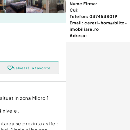
Nume Firma:
Cui:
Telefon:
0374538019
Email:
cereri-hom@blitz-
imobiliare.ro
Adresa:
Salvează la favorite
ituat in zona Micro 1,
 nivele .
rea se prezinta astfel:
 hol, 1 baie si balcon