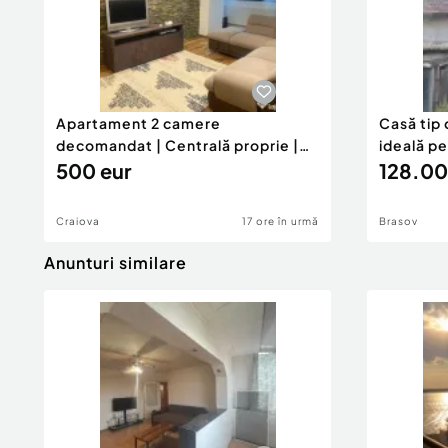
Apartament 2 camere
Casă tip 
decomandat | Centrală proprie |
ideală p
60 mp |
500 eur
128.00
Craiova
17 ore în urmă
Brasov
Anunturi similare