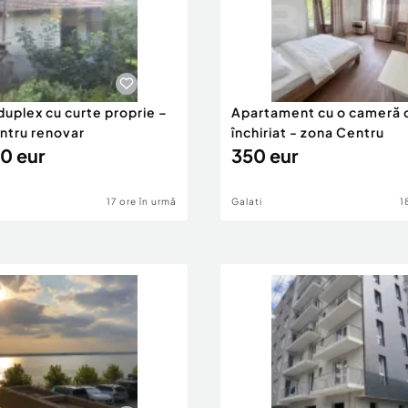
duplex cu curte proprie –
Apartament cu o cameră 
entru renovar
închiriat - zona Centru
0 eur
350 eur
17 ore în urmă
Galati
1