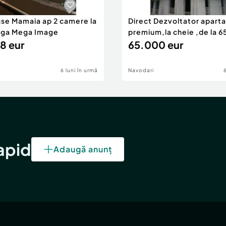
use Mamaia ap 2 camere la
Direct Dezvoltator apar
nga Mega Image
premium,la cheie ,de la 
8 eur
eur
65.000 eur
6 luni în urmă
Navodari
rapid
Adaugă anunț