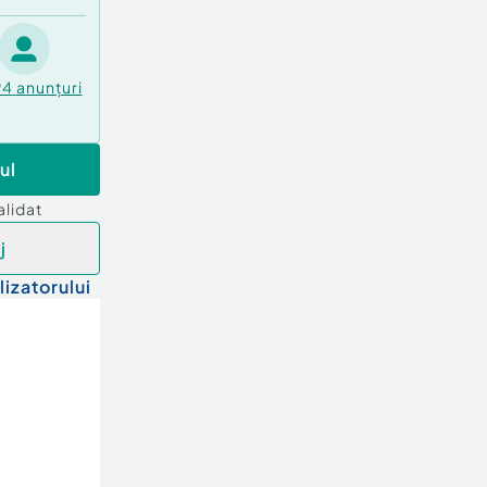
94
anunțuri
ul
alidat
j
lizatorului