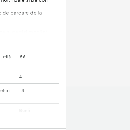
c de parcare de la
e si partial mobilat,
re apă, gaz.
ui avem scoala,
 utilă
56
omun, fiind situat in
are!
4
eluri
4
Bună