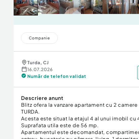
Companie
Turda
,
CJ
16.07.2026
Număr de telefon
validat
Descriere anunt
Blitz ofera la vanzare apartament cu 2 camere s
TURDA.
Acesta este situat la etajul 4 al unui imobil cu 4
Suprafata utila este de 56 mp.
Apartamentul este decomandat, compartimenta
antreu, bucatarie cu cămara, living, 1 dormitor,