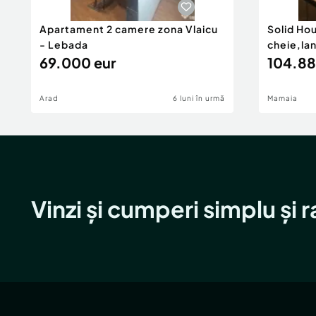
Apartament 2 camere zona Vlaicu
Solid Ho
- Lebada
cheie,la
69.000 eur
104.88
Arad
6 luni în urmă
Mamaia
Vinzi și cumperi simplu și 