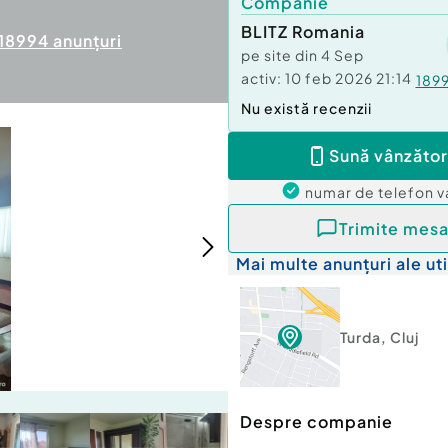
Companie
BLITZ Romania
18994
anunțuri
pe site din
4 Sep
activ:
10 feb 2026 21:14
189
Nu există recenzii
Sună vânzător
numar de telefon
v
Trimite mesa
Mai multe anunțuri ale uti
Turda
,
Cluj
Despre companie