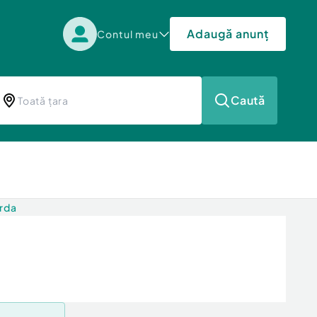
Adaugă anunț
Contul meu
Caută
urda