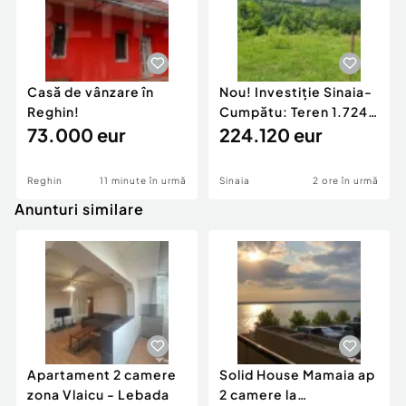
Casă de vânzare în
Nou! Investiție Sinaia-
Reghin!
Cumpătu: Teren 1.724
73.000 eur
mp cu Proiect
224.120 eur
Reghin
11 minute în urmă
Sinaia
2 ore în urmă
Anunturi similare
Apartament 2 camere
Solid House Mamaia ap
zona Vlaicu - Lebada
2 camere la