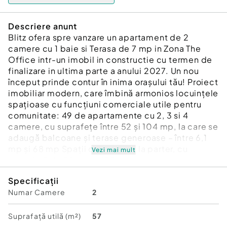
Descriere anunt
Blitz ofera spre vanzare un apartament de 2
camere cu 1 baie si Terasa de 7 mp in Zona The
Office intr-un imobil in constructie cu termen de
finalizare in ultima parte a anului 2027. Un nou
început prinde contur în inima orașului tău! Proiect
imobiliar modern, care îmbină armonios locuințele
spațioase cu funcțiuni comerciale utile pentru
comunitate: 49 de apartamente cu 2, 3 si 4
camere, cu suprafețe între 52 și 104 mp, la care se
adaugă balcoane și terase generoase – între 6,1
mp și 68 mp Spații comerciale la parter, cu
Vezi mai mult
suprafață de 78mp si 430mp cu acces direct și
parcări dedicate 2 nivele subterane de parcări,
Specificații
accesibile prin rampă auto. La etajul 1 birouri cu
Numar Camere
2
suprafață intre 67mp si 179mp. Confortul tău
contează – fiecare apartament va fi dotat cu:
Încălzire în pardoseală Imobilul va fi racordat la
Suprafață utilă (m²)
57
rețeaua de termoficare a orașului Tâmplărie PVC