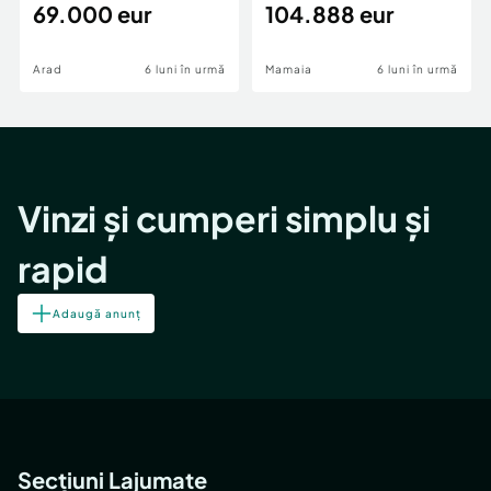
69.000 eur
cheie,langa Mega
104.888 eur
Image
Arad
6 luni în urmă
Mamaia
6 luni în urmă
Vinzi și cumperi simplu și
rapid
Adaugă anunț
Secțiuni Lajumate