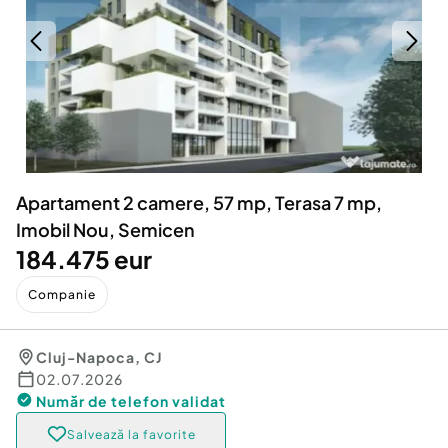
Locuri de munca
Utilaje agricole si industriale
Servicii
Piese auto si accesorii
Animale de companie
Dacia Duster
Afaceri și echipamente profesionale
Inchiriere Bunuri si Vehicule
Apartament 2 camere, 57 mp, Terasa 7 mp,
Imobil Nou, Semicen
184.475 eur
Companie
Cluj-Napoca
,
CJ
02.07.2026
Număr de telefon
validat
Salvează la favorite