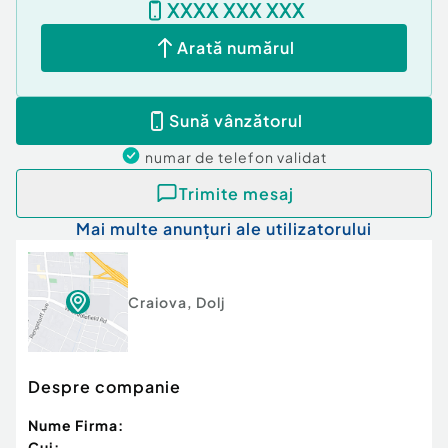
XXXX XXX XXX
Tip imobil:
Bloc de apartamente
Număr Băi:
1
Arată numărul
Sună vânzătorul
numar de telefon
validat
Trimite mesaj
Mai multe anunțuri ale utilizatorului
Craiova
,
Dolj
Despre companie
Nume Firma:
Cui: