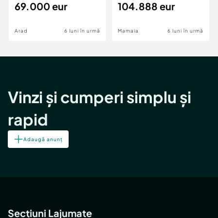
69.000 eur
cheie,langa Mega
104.888 eur
Image
Arad
6 luni în urmă
Mamaia
6 luni în urmă
Vinzi și cumperi simplu și
rapid
Adaugă anunț
Secțiuni Lajumate