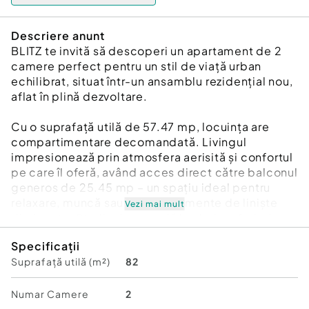
Descriere anunt
BLITZ te invită să descoperi un apartament de 2
camere perfect pentru un stil de viață urban
echilibrat, situat într-un ansamblu rezidențial nou,
aflat în plină dezvoltare.
Cu o suprafață utilă de 57.47 mp, locuința are
compartimentare decomandată. Livingul
impresionează prin atmosfera aerisită și confortul
pe care îl oferă, având acces direct către balconul
generos de 25.45 mp – un spațiu ideal pentru
relaxare, muncă sau pentru momente de liniște
Vezi mai mult
dimineața. Studioul se predă la cheie, oferind
fiecărui proprietar libertatea de a îl amenaja,
Specificații
mobila și personaliza după propriul gust.
Suprafață utilă (m²)
82
Un avantaj rar întâlnit la acest tip de studio este
spațiul dedicat pentru mașina de spălat și
uscător, integrat discret, pentru un plus de
Numar Camere
2
confort și organizare.