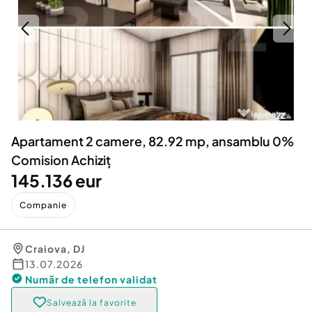
Locuri de munca
Utilaje agricole si industriale
Servicii
Piese auto si accesorii
Animale de companie
Dacia Duster
Afaceri și echipamente profesionale
Inchiriere Bunuri si Vehicule
Apartament 2 camere, 82.92 mp, ansamblu 0%
Comision Achiziț
145.136 eur
Companie
Craiova
,
DJ
13.07.2026
Număr de telefon
validat
Salvează la favorite