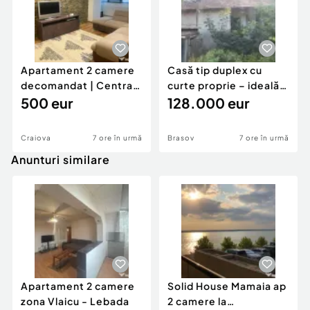
Apartament 2 camere
Casă tip duplex cu
decomandat | Centrală
curte proprie – ideală
proprie | 60 mp |
500 eur
pentru renovar
128.000 eur
Craiova
7 ore în urmă
Brasov
7 ore în urmă
Anunturi similare
Apartament 2 camere
Solid House Mamaia ap
zona Vlaicu - Lebada
2 camere la