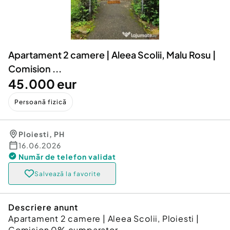
Locuri de munca
Utilaje agricole si industriale
Servicii
Piese auto si accesorii
Animale de companie
Dacia Duster
Afaceri și echipamente profesionale
Apartament 2 camere | Aleea Scolii, Malu Rosu |
Inchiriere Bunuri si Vehicule
Comision ...
45.000 eur
Persoană fizică
Ploiesti
,
PH
16.06.2026
Număr de telefon
validat
Salvează la favorite
Descriere anunt
Apartament 2 camere | Aleea Scolii, Ploiesti |
Comision 0% cumparator