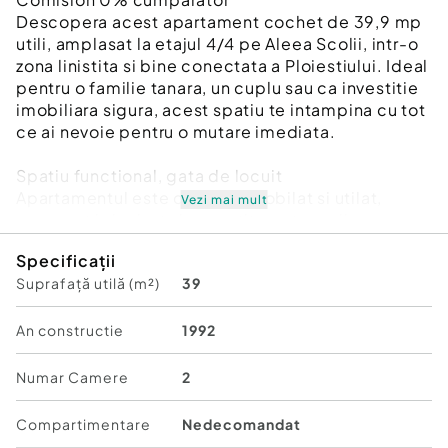
Descopera acest apartament cochet de 39,9 mp
utili, amplasat la etajul 4/4 pe Aleea Scolii, intr-o
zona linistita si bine conectata a Ploiestiului. Ideal
pentru o familie tanara, un cuplu sau ca investitie
imobiliara sigura, acest spatiu te intampina cu tot
ce ai nevoie pentru o mutare imediata.
Spatiu functional, gata de locuit
Apartamentul este complet mobilat si utilat,
Vezi mai mult
proaspat igienizat si pregatit pentru noii
proprietari. Nu sunt necesare investitii
Specificații
suplimentare – te muti direct! Locuinta nu
Suprafață utilă (m²)
39
prezinta infiltratii si nu are probleme la plafon,
oferind confort si siguranta de la prima zi.
An constructie
1992
Constructie 1992, intretinuta corespunzator
Imobilul, construit in 1992, a beneficiat de o
Numar Camere
2
intretinere atenta de-a lungul timpului. Etajul 4
din 4 asigura liniste, luminozitate si intimitate, fara
Compartimentare
Nedecomandat
zgomot de la vecinii de deasupra.