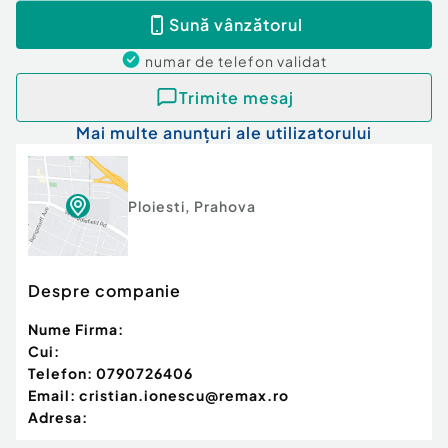
Sună vânzătorul
numar de telefon
validat
Trimite mesaj
Mai multe anunțuri ale utilizatorului
Ploiesti
,
Prahova
Despre companie
Nume Firma:
Cui:
Telefon:
0790726406
Email:
cristian.ionescu@remax.ro
Adresa: