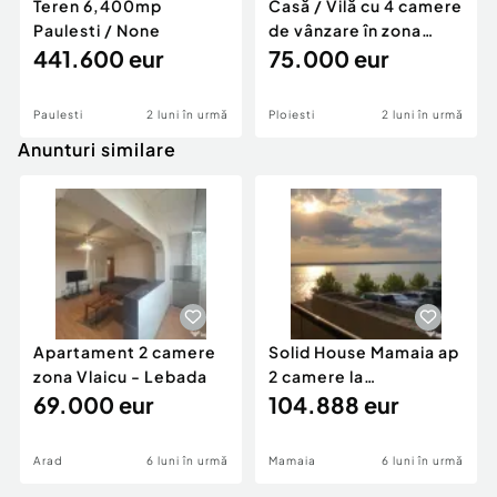
Teren 6,400mp
Casă / Vilă cu 4 camere
Paulesti / None
de vânzare în zona
441.600 eur
Gheorghe Doja
75.000 eur
Paulesti
2 luni în urmă
Ploiesti
2 luni în urmă
Anunturi similare
Apartament 2 camere
Solid House Mamaia ap
zona Vlaicu - Lebada
2 camere la
69.000 eur
cheie,langa Mega
104.888 eur
Image
Arad
6 luni în urmă
Mamaia
6 luni în urmă