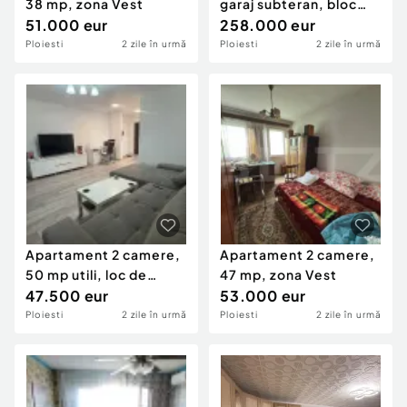
38 mp, zona Vest
garaj subteran, bloc
51.000 eur
2018, zonă Central?
258.000 eur
Ploiesti
2 zile în urmă
Ploiesti
2 zile în urmă
Apartament 2 camere,
Apartament 2 camere,
50 mp utili, loc de
47 mp, zona Vest
parcare inclus –
47.500 eur
53.000 eur
Ploiesti
2 zile în urmă
Ploiesti
2 zile în urmă