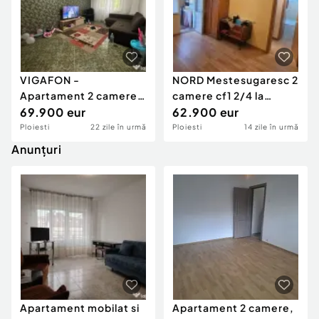
VIGAFON -
NORD Mestesugaresc 2
Apartament 2 camere
camere cf1 2/4 la
Domnisori
69.900 eur
62900 eu
62.900 eur
Ploiesti
22 zile în urmă
Ploiesti
14 zile în urmă
Anunțuri
Apartament mobilat si
Apartament 2 camere,