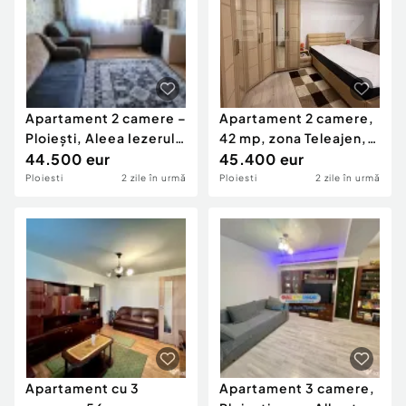
Apartament 2 camere –
Apartament 2 camere,
Ploiești, Aleea Iezerului
42 mp, zona Teleajen,
- pret negociabil
44.500 eur
an 1983
45.400 eur
Ploiesti
2 zile în urmă
Ploiesti
2 zile în urmă
Apartament cu 3
Apartament 3 camere,