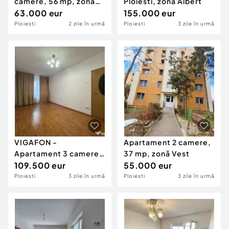
camere, 56 mp, zona
Ploiesti, zona Albert
Cina
63.000 eur
155.000 eur
Ploiesti
2 zile în urmă
Ploiesti
3 zile în urmă
VIGAFON -
Apartament 2 camere,
Apartament 3 camere
37 mp, zonă Vest
Ultracentral
109.500 eur
55.000 eur
Ploiesti
3 zile în urmă
Ploiesti
3 zile în urmă