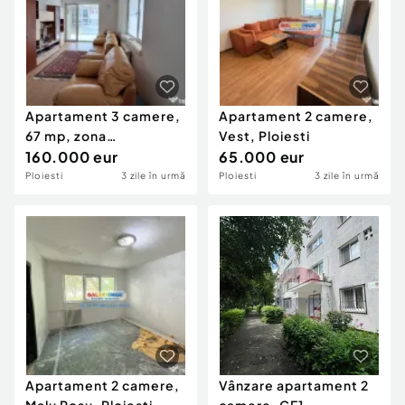
Apartament 3 camere,
Apartament 2 camere,
67 mp, zona
Vest, Ploiesti
Semicentrală
160.000 eur
65.000 eur
Ploiesti
3 zile în urmă
Ploiesti
3 zile în urmă
Apartament 2 camere,
Vânzare apartament 2