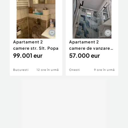
Apartament 2
Apartament 2
V
camere str. Slt. Popa
camere de vanzare
c
99.001 eur
bd. Republicii
57.000 eur
1
Bucuresti
12 ore în urmă
Onesti
9 ore în urmă
B