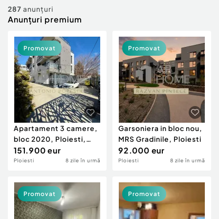
Locuri de munca
Utilaje agricole si industriale
287
anunțuri
Servicii
Anunțuri premium
Piese auto si accesorii
Animale de companie
Dacia Duster
Afaceri și echipamente profesionale
Promovat
Promovat
Inchiriere Bunuri si Vehicule
Apartament 3 camere,
Garsoniera in bloc nou,
bloc 2020, Ploiesti,
MRS Gradinile, Ploiesti
zona Republicii/ C
151.900 eur
92.000 eur
Ploiesti
8 zile în urmă
Ploiesti
8 zile în urmă
Promovat
Promovat