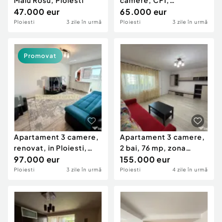
Malu Rosu, Ploiesti
camere, CF1,
47.000 eur
semidecomandat, zona
65.000 eur
N...
Ploiesti
3 zile în urmă
Ploiesti
3 zile în urmă
Promovat
Apartament 3 camere,
Apartament 3 camere,
renovat, in Ploiesti,
2 bai, 76 mp, zona
zona Republicii.
97.000 eur
Marasesti
155.000 eur
Ploiesti
3 zile în urmă
Ploiesti
4 zile în urmă