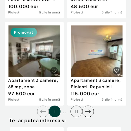
77mp- bloc 1983
100.000 eur
48.500 eur
Ploiesti
5 zile în urmă
Ploiesti
5 zile în urmă
Promovat
Apartament 3 camere,
Apartament 3 camere,
68 mp, zona
Ploiesti, Republicii
Ultracentral
97.500 eur
115.000 eur
Ploiesti
5 zile în urmă
Ploiesti
5 zile în urmă
1
...
11
Te-ar putea interesa si