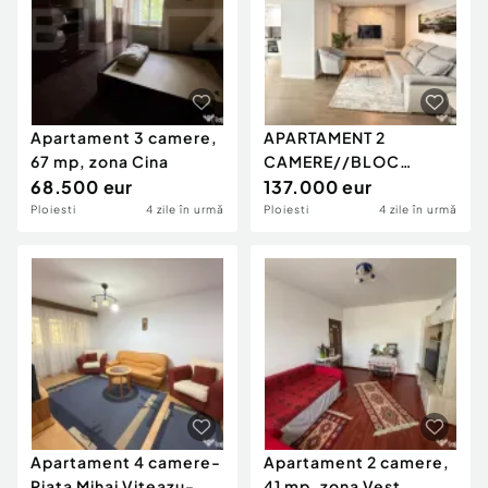
Apartament 3 camere,
APARTAMENT 2
67 mp, zona Cina
CAMERE//BLOC
68.500 eur
BUCEGI 12
137.000 eur
Ploiesti
4 zile în urmă
Ploiesti
4 zile în urmă
Apartament 4 camere-
Apartament 2 camere,
Piata Mihai Viteazu-
41 mp, zona Vest