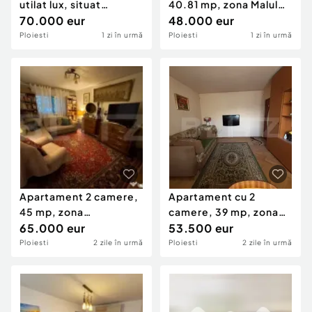
utilat lux, situat
40.81 mp, zona Malul
ultracentral in Plo
70.000 eur
Rosu
48.000 eur
Ploiesti
1 zi în urmă
Ploiesti
1 zi în urmă
Apartament 2 camere,
Apartament cu 2
45 mp, zona
camere, 39 mp, zona
Cantacuzino
65.000 eur
Vest
53.500 eur
Ploiesti
2 zile în urmă
Ploiesti
2 zile în urmă