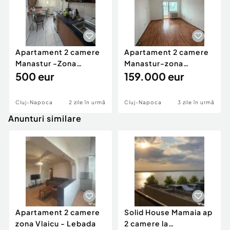
Apartament 2 camere
Apartament 2 camere
Manastur -Zona
Manastur-zona
Complex Big
500 eur
Petrom/Mc Donalds
159.000 eur
Cluj-Napoca
2 zile în urmă
Cluj-Napoca
3 zile în urmă
Anunturi similare
Apartament 2 camere
Solid House Mamaia ap
zona Vlaicu - Lebada
2 camere la