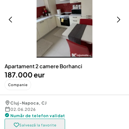
Locuri de munca
Utilaje agricole si industriale
Servicii
Piese auto si accesorii
Animale de companie
Dacia Duster
Afaceri și echipamente profesionale
Inchiriere Bunuri si Vehicule
Apartament 2 camere Borhanci
187.000 eur
Companie
Cluj-Napoca
,
CJ
02.06.2026
Număr de telefon
validat
Salvează la favorite