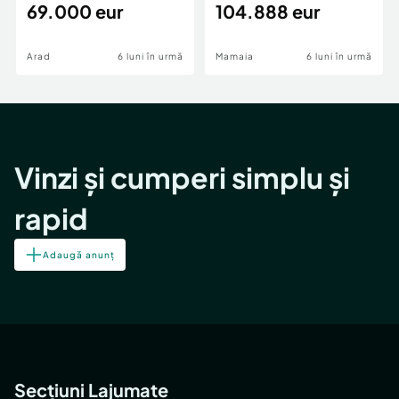
69.000 eur
cheie,langa Mega
104.888 eur
Image
Arad
6 luni în urmă
Mamaia
6 luni în urmă
Vinzi și cumperi simplu și
rapid
Adaugă anunț
Secțiuni Lajumate