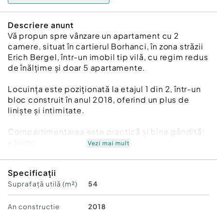
Descriere anunt
Vă propun spre vânzare un apartament cu 2
camere, situat în cartierul Borhanci, în zona străzii
Erich Bergel, într-un imobil tip vilă, cu regim redus
de înălțime și doar 5 apartamente.
Locuința este poziționată la etajul 1 din 2, într-un
bloc construit în anul 2018, oferind un plus de
liniște și intimitate.
Compartimentarea este practică și bine gândită:
• living
Vezi mai mult
• bucătărie închisă (cu geam)
• hol
Specificații
• baie (cu geam)
Suprafață utilă (m²)
54
• dormitor
Apartamentul dispune de balcon cu acces atât
An constructie
2018
din living, cât și din dormitor.