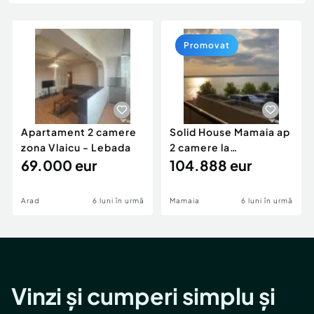
Locuri de munca
Utilaje agricole si industriale
Servicii
Piese auto si accesorii
Animale de companie
Promovat
Dacia Duster
Afaceri și echipamente profesionale
Inchiriere Bunuri si Vehicule
Apartament 2 camere
Solid House Mamaia ap
zona Vlaicu - Lebada
2 camere la
69.000 eur
cheie,langa Mega
104.888 eur
Image
Arad
6 luni în urmă
Mamaia
6 luni în urmă
Vinzi și cumperi simplu și