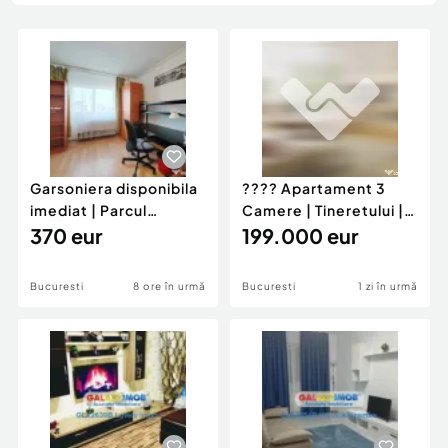
Locuri de munca
Utilaje agricole si industriale
Servicii
Piese auto si accesorii
Animale de companie
Dacia Duster
Afaceri și echipamente profesionale
Inchiriere Bunuri si Vehicule
Garsoniera disponibila
???? Apartament 3
imediat | Parcul
Camere | Tineretului |
Tineretului | Aproap
370 eur
Decomandat |Lângă
199.000 eur
Bucuresti
8 ore în urmă
Bucuresti
1 zi în urmă