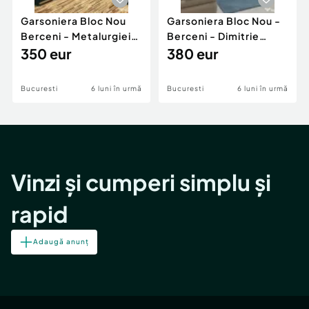
Garsoniera Bloc Nou
Garsoniera Bloc Nou -
Berceni - Metalurgiei
Berceni - Dimitrie
Park - Postalionul
350 eur
Leonida
380 eur
Bucuresti
6 luni în urmă
Bucuresti
6 luni în urmă
Vinzi și cumperi simplu și
rapid
Adaugă anunț