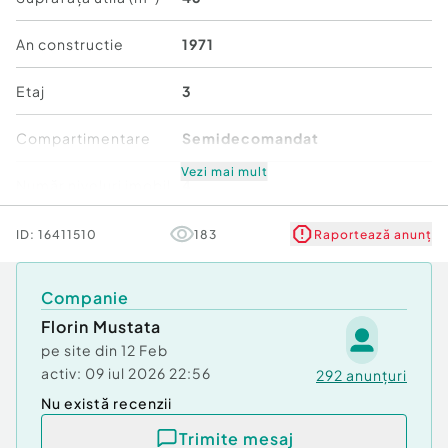
An constructie
1971
Etaj
3
Compartimentare
Semidecomandat
Vezi mai mult
Număr niveluri imobil
4
Mobilat/Utilat
3
ID:
16411510
183
Raportează anunț
Stare
Bună
Companie
Florin Mustata
Comfort
1
pe site din
12 Feb
activ:
09 iul 2026 22:56
292
anunțuri
Nu există recenzii
Trimite mesaj