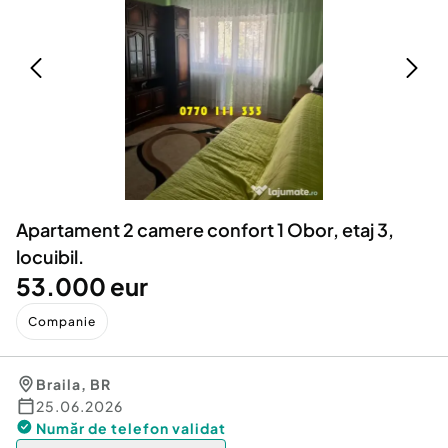
Locuri de munca
Utilaje agricole si industriale
Servicii
Piese auto si accesorii
Animale de companie
Dacia Duster
Afaceri și echipamente profesionale
Inchiriere Bunuri si Vehicule
Apartament 2 camere confort 1 Obor, etaj 3,
locuibil.
53.000 eur
Companie
Braila
,
BR
25.06.2026
Număr de telefon
validat