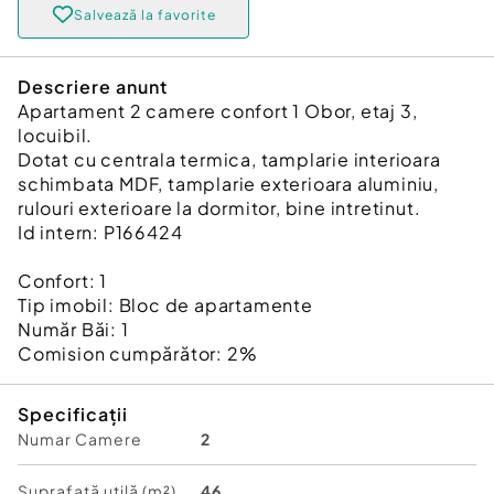
Salvează la favorite
Descriere anunt
Apartament 2 camere confort 1 Obor, etaj 3,
locuibil.
Dotat cu centrala termica, tamplarie interioara
schimbata MDF, tamplarie exterioara aluminiu,
rulouri exterioare la dormitor, bine intretinut.
Id intern: P166424
Confort:
1
Tip imobil:
Bloc de apartamente
Număr Băi:
1
Comision cumpărător:
2%
Specificații
Numar Camere
2
Suprafață utilă (m²)
46