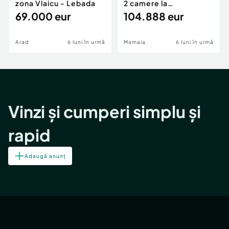
zona Vlaicu - Lebada
2 camere la
69.000 eur
cheie,langa Mega
104.888 eur
Image
Arad
6 luni în urmă
Mamaia
6 luni în urmă
Vinzi și cumperi simplu și
rapid
Adaugă anunț