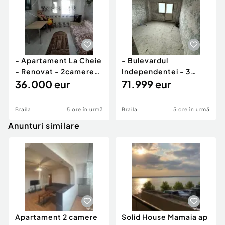
- Apartament La Cheie
- Bulevardul
- Renovat - 2camere
Independentei - 3
confort 2 Viziru 3
36.000 eur
camere 80mp -
71.999 eur
Pregatit de ren
Braila
5 ore în urmă
Braila
5 ore în urmă
Anunturi similare
Apartament 2 camere
Solid House Mamaia ap