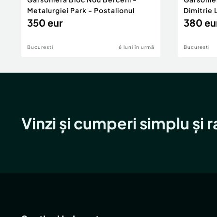
Metalurgiei Park - Postalionul
Dimitrie
350 eur
380 eu
Bucuresti
6 luni în urmă
Bucuresti
Vinzi și cumperi simplu și 