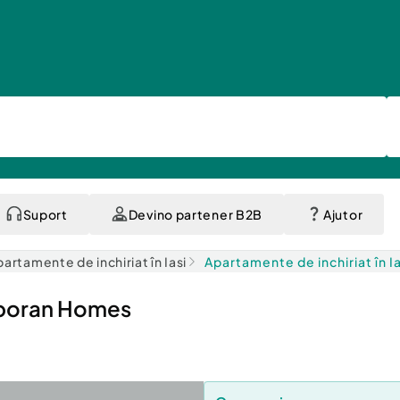
Suport
Devino partener B2B
Ajutor
artamente de inchiriat în Iasi
Apartamente de inchiriat în Ia
poran Homes