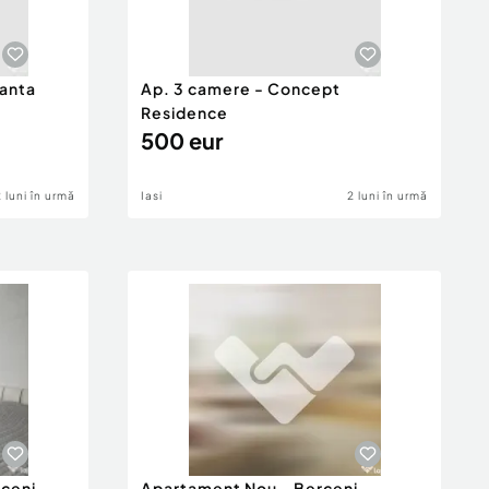
anta
Ap. 3 camere - Concept
Residence
500 eur
2 luni în urmă
Iasi
2 luni în urmă
ceni -
Apartament Nou - Berceni -