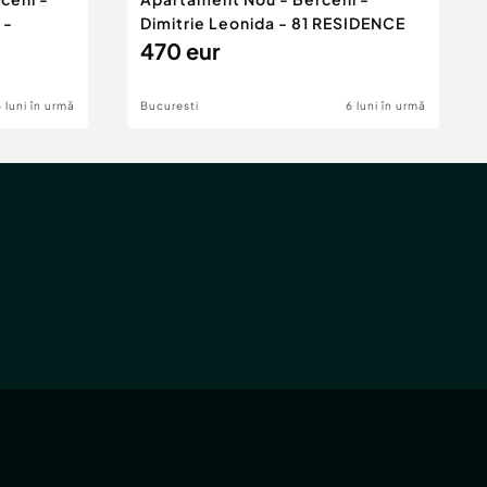
 -
Dimitrie Leonida - 81 RESIDENCE
470 eur
6 luni în urmă
Bucuresti
6 luni în urmă