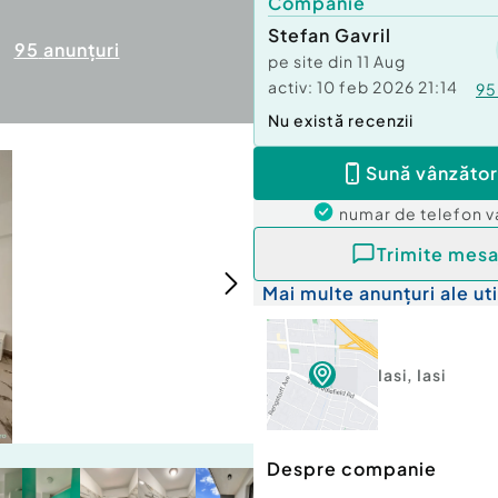
Companie
Stefan Gavril
95
anunțuri
pe site din
11 Aug
activ:
10 feb 2026 21:14
95
Nu există recenzii
Sună vânzător
numar de telefon
v
Trimite mesa
Mai multe anunțuri ale uti
Iasi
,
Iasi
Despre companie