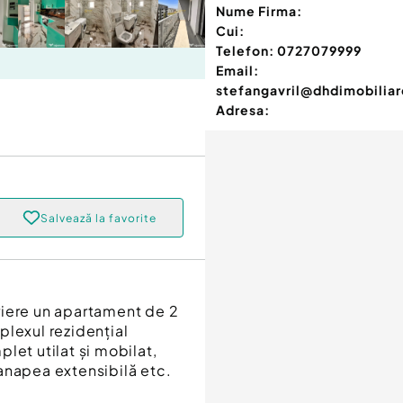
Nume Firma:
Cui:
Telefon:
0727079999
Email:
stefangavril@dhdimobiliar
Adresa:
Salvează la favorite
riere un apartament de 2
plexul rezidențial
t utilat și mobilat,
anapea extensibilă etc.