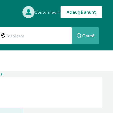
Adaugă anunț
Contul meu
Caută
si