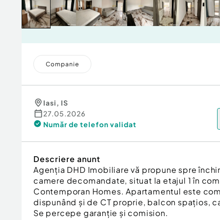
Companie
Iasi
,
IS
27.05.2026
Număr de telefon
validat
Descriere anunt
Agenția DHD Imobiliare vă propune spre închi
camere decomandate, situat la etajul 1 în com
Contemporan Homes. Apartamentul este comple
dispunând și de CT proprie, balcon spațios, c
Se percepe garanție și comision.