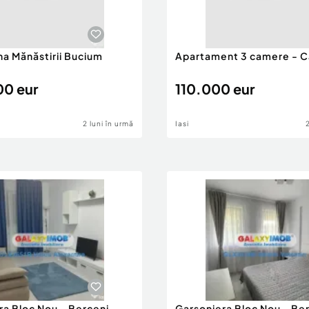
ona Mănăstirii Bucium
Apartament 3 camere - C
0 eur
110.000 eur
2 luni în urmă
Iasi
ra Bloc Nou - Berceni -
Garsoniera Bloc Nou - Ber