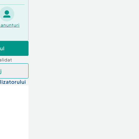
anunțuri
ul
alidat
j
lizatorului