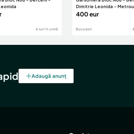
 Leonida
Dimitrie Leonida - Metrou
r
400 eur
6 luni în urmă
Bucuresti
rapid
Adaugă anunț