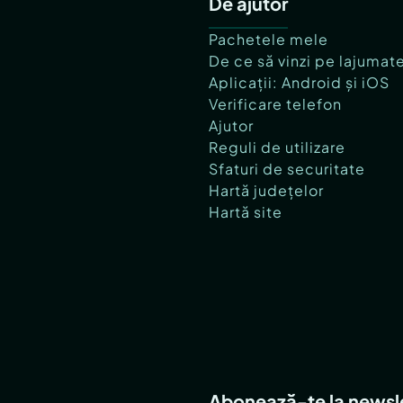
De ajutor
Pachetele mele
De ce să vinzi pe lajumat
Aplicații: Android și iOS
Verificare telefon
Ajutor
Reguli de utilizare
Sfaturi de securitate
Hartă județelor
Hartă site
Abonează-te la newsl