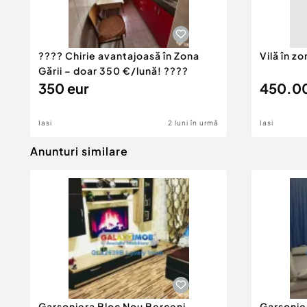
???? Chirie avantajoasă în Zona
Vilă în z
Gării – doar 350 €/lună! ????
350 eur
450.00
Iasi
2 luni în urmă
Iasi
Anunturi similare
Garsoniera Bloc Nou Berceni -
Garsonie