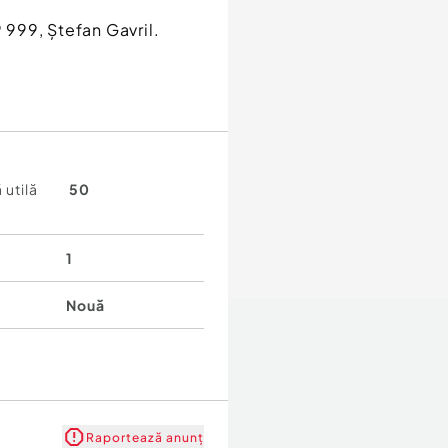
9 999, Ștefan Gavril.
 utilă
50
1
Nouă
Raportează anunț