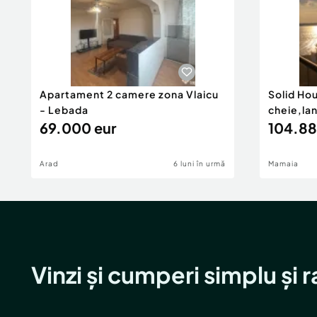
Apartament 2 camere zona Vlaicu
Solid Ho
- Lebada
cheie,la
69.000 eur
104.88
Arad
6 luni în urmă
Mamaia
Vinzi și cumperi simplu și 