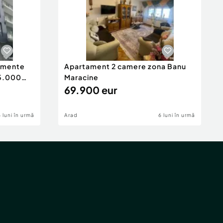
tamente
Apartament 2 camere zona Banu
65.000
Maracine
69.900 eur
6 luni în urmă
Arad
6 luni în urmă