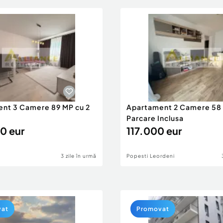
nt 3 Camere 89 MP cu 2
Apartament 2 Camere 58
Parcare Inclusa
0 eur
117.000 eur
3 zile în urmă
Popesti Leordeni
vat
Promovat