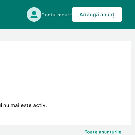
Adaugă anunț
Contul meu
i
nu mai este activ.
Toate anunturile