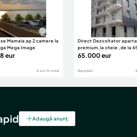
use Mamaia ap 2 camere la
Direct Dezvoltator apar
nga Mega Image
premium,la cheie ,de la 
8 eur
eur
65.000 eur
6 luni în urmă
Navodari
rapid
Adaugă anunț