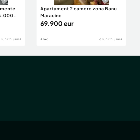
tamente
Apartament 2 camere zona Banu
65.000
Maracine
69.900 eur
6 luni în urmă
Arad
6 luni în urmă