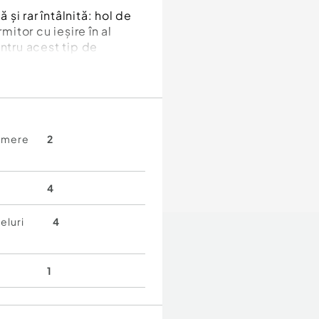
i rar întâlnită: hol de
mitor cu ieșire în al
ntru acest tip de
ru investiție, datorită
te.
amere
2
4
eluri
4
1