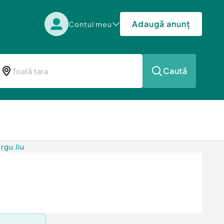
Adaugă anunț
Contul meu
Caută
rgu Jiu