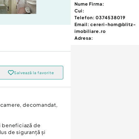
Nume Firma:
Cui:
Telefon:
0374538019
Email:
cereri-hom@blitz-
imobiliare.ro
Adresa:
Salvează la favorite
 2 camere, decomandat,
și beneficiază de
lus de siguranță și