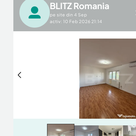
BLITZ Romania
pe site din
4 Sep
activ: 10 Feb 2026 21:14