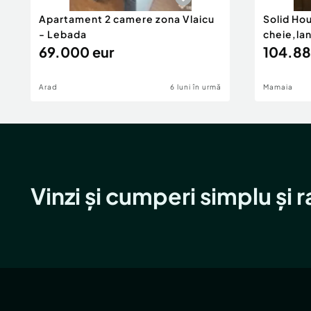
Apartament 2 camere zona Vlaicu
Solid Ho
- Lebada
cheie,la
69.000 eur
104.88
Arad
6 luni în urmă
Mamaia
Vinzi și cumperi simplu și 