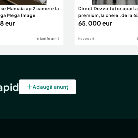
use Mamaia ap 2 camere la
Direct Dezvoltator apar
nga Mega Image
premium,la cheie ,de la 
8 eur
eur
65.000 eur
6 luni în urmă
Navodari
rapid
Adaugă anunț