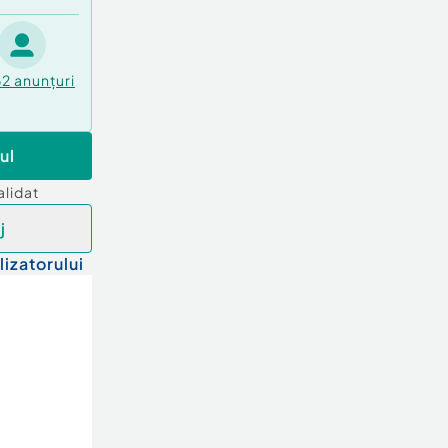
62
anunțuri
ul
alidat
j
lizatorului