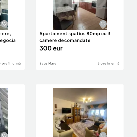
mere,
Apartament spatios 80mp cu 3
negocia
camere decomandate
300 eur
8 ore în urmă
Satu Mare
8 ore în urmă