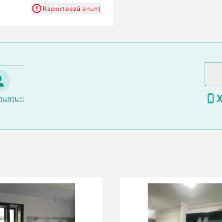
Raportează anunț
nunțuri