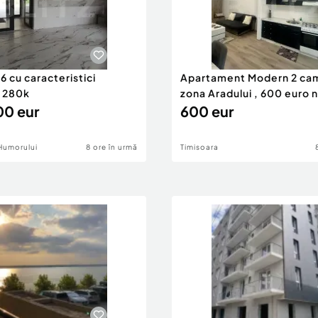
 cu caracteristici
Apartament Modern 2 ca
 280k
zona Aradului , 600 euro 
0 eur
600 eur
Humorului
8 ore în urmă
Timisoara