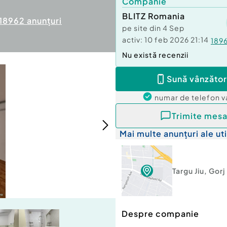
Companie
BLITZ Romania
18962
anunțuri
pe site din
4 Sep
activ:
10 feb 2026 21:14
189
Nu există recenzii
Sună vânzător
numar de telefon
v
Trimite mesa
Mai multe anunțuri ale uti
Targu Jiu
,
Gorj
Despre companie