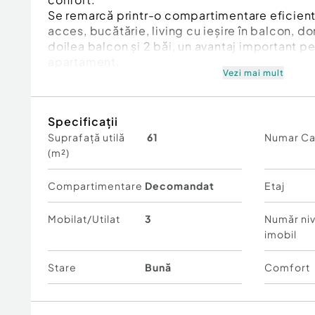
Se remarcă printr-o compartimentare eficientă ș
acces, bucătărie, living cu ieșire în balcon, dor
doilea balcon și 2 băi, un avantaj important pe
apartament.
Vezi mai mult
O alegere ideală atât pentru locuit, cât și pent
compartimentării practice și facilităților oferi
Specificații
Suprafață utilă
61
Numar C
Vă așteptăm cu drag la vizionare!
(m²)
Cod ofertă / ID BLITZ: P171272
Id intern: P171272
Compartimentare
Decomandat
Etaj
Confort:
1
Tip imobil:
Bloc de apartamente
Mobilat/Utilat
3
Număr niv
Număr Băi:
2
imobil
Stare
Bună
Comfort