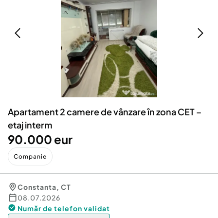
Locuri de munca
Utilaje agricole si industriale
Servicii
Piese auto si accesorii
Animale de companie
Dacia Duster
Afaceri și echipamente profesionale
Inchiriere Bunuri si Vehicule
Apartament 2 camere de vânzare în zona CET –
etaj interm
90.000 eur
Companie
Constanta
,
CT
08.07.2026
Număr de telefon
validat