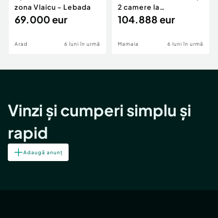
zona Vlaicu - Lebada
2 camere la
69.000 eur
cheie,langa Mega
104.888 eur
Image
Arad
6 luni în urmă
Mamaia
6 luni în urmă
Vinzi și cumperi simplu și
rapid
Adaugă anunț