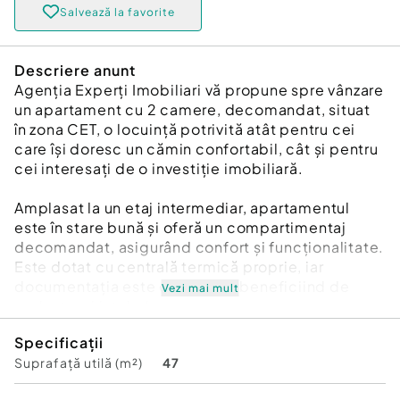
Salvează la favorite
Descriere anunt
Agenția Experți Imobiliari vă propune spre vânzare
un apartament cu 2 camere, decomandat, situat
în zona CET, o locuință potrivită atât pentru cei
care își doresc un cămin confortabil, cât și pentru
cei interesați de o investiție imobiliară.
Amplasat la un etaj intermediar, apartamentul
este în stare bună și oferă un compartimentaj
decomandat, asigurând confort și funcționalitate.
Este dotat cu centrală termică proprie, iar
documentația este completă, beneficiind de
Vezi mai mult
cadastru și intabulare.
Specificații
Un alt avantaj îl reprezintă proximitatea față de
Suprafață utilă (m²)
47
principalele facilități ale zonei: piață, liceu,
școală, grădiniță, magazine și stație de autobuz,