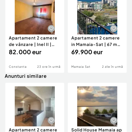
Apartament 2 camere
Apartament 2 camere
de vânzare | Inel II |
in Mamaia-Sat | 67 mp |
Parter
82.000 eur
Vedere la mare |
69.900 eur
Constanta
23 ore în urmă
Mamaia Sat
2 zile în urmă
Anunturi similare
Apartament 2 camere
Solid House Mamaia ap