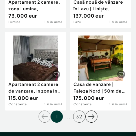
Apartament 2 camere,
Casă nouă de vânzare
zona Lumina,
în Lazu | Liniște,
Constanta, loc parcare
73.000 eur
confort și int
137.000 eur
Lumina
1 zi în urmă
Lazu
1 zi în urmă
Apartament 2 camere
Casa de vanzare |
de vanzare, in zona Inel
Faleza Nord | 50m de
II - Calipso Re
115.000 eur
Plaja Reyna
175.000 eur
Constanta
1 zi în urmă
Constanta
1 zi în urmă
1
...
32