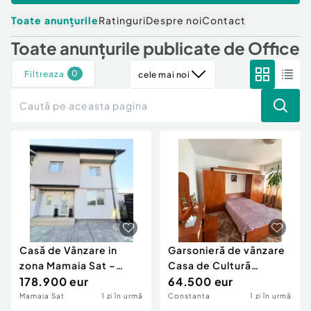
Locuri de munca
Utilaje agricole si industriale
Servicii
Toate anunțurile
Ratinguri
Despre noi
Contact
Piese auto si accesorii
Animale de companie
Toate anunțurile publicate de
Office
Dacia Duster
Afaceri și echipamente profesionale
Inchiriere Bunuri si Vehicule
0
Filtreaza
cele mai noi
Casă de Vânzare in
Garsonieră de vânzare
zona Mamaia Sat –
Casa de Cultură
Hanul cu Pește |
178.900 eur
Constanța | Mobila
64.500 eur
Mamaia Sat
1 zi în urmă
Constanta
1 zi în urmă