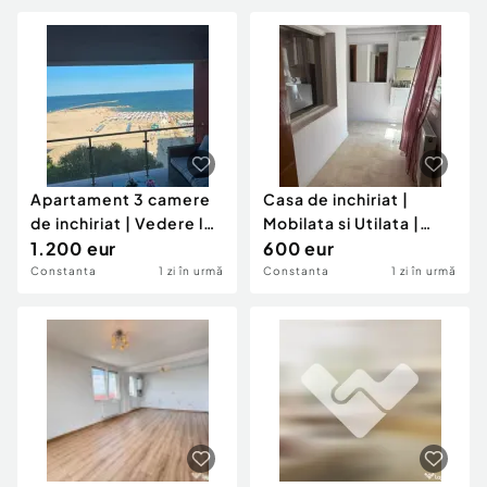
Apartament 3 camere
Casa de inchiriat |
de inchiriat | Vedere la
Mobilata si Utilata |
mare | Plaja Re
1.200 eur
zona Trocadero
600 eur
Constanta
1 zi în urmă
Constanta
1 zi în urmă