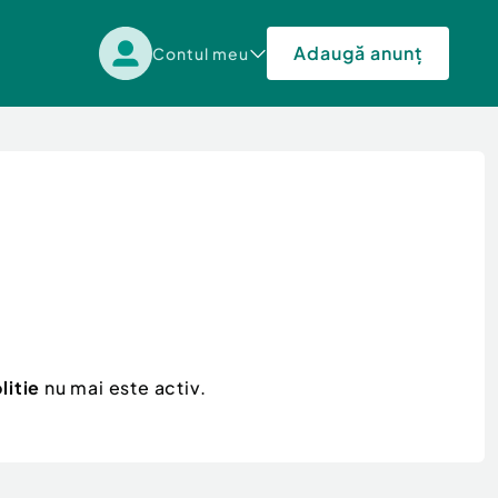
Adaugă anunț
Contul meu
litie
nu mai este activ.