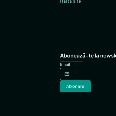
Hartă site
Abonează-te la newsl
Email
Abonare