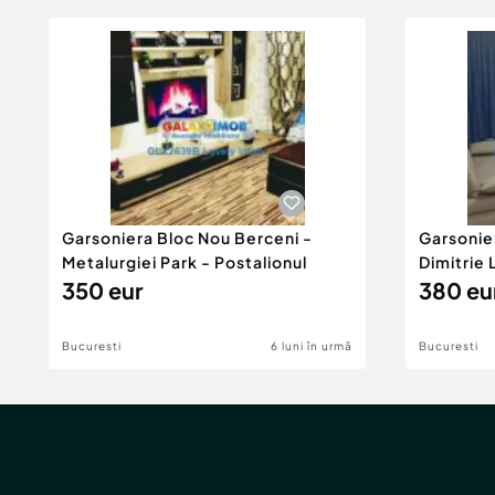
Garsoniera Bloc Nou Berceni -
Garsonie
Metalurgiei Park - Postalionul
Dimitrie
350 eur
380 eu
Bucuresti
6 luni în urmă
Bucuresti