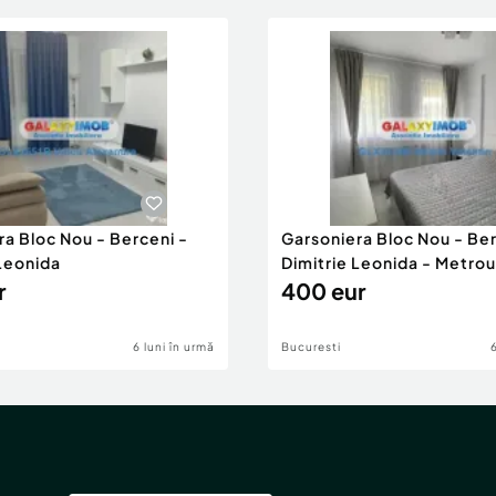
ra Bloc Nou - Berceni -
Garsoniera Bloc Nou - Ber
 Leonida
Dimitrie Leonida - Metrou
r
400 eur
6 luni în urmă
Bucuresti