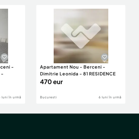
ceni -
Apartament Nou - Berceni -
 -
Dimitrie Leonida - 81 RESIDENCE
470 eur
6 luni în urmă
Bucuresti
6 luni în urmă