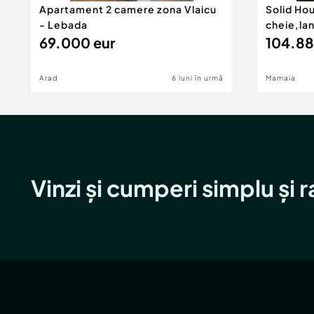
Apartament 2 camere zona Vlaicu
Solid Ho
- Lebada
cheie,la
69.000 eur
104.88
Arad
6 luni în urmă
Mamaia
Vinzi și cumperi simplu și 