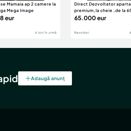
use Mamaia ap 2 camere la
Direct Dezvoltator apar
nga Mega Image
premium,la cheie ,de la 
8 eur
eur
65.000 eur
6 luni în urmă
Navodari
rapid
Adaugă anunț