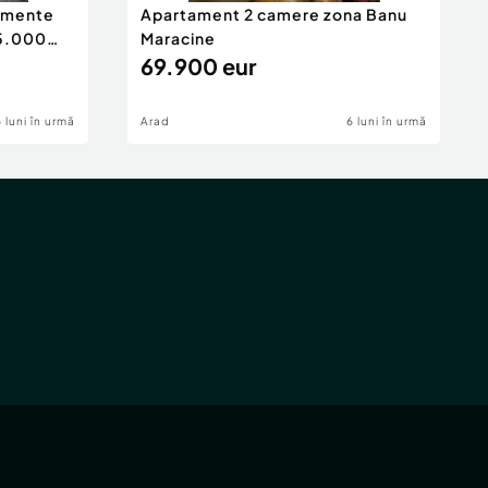
tamente
Apartament 2 camere zona Banu
65.000
Maracine
69.900 eur
6 luni în urmă
Arad
6 luni în urmă