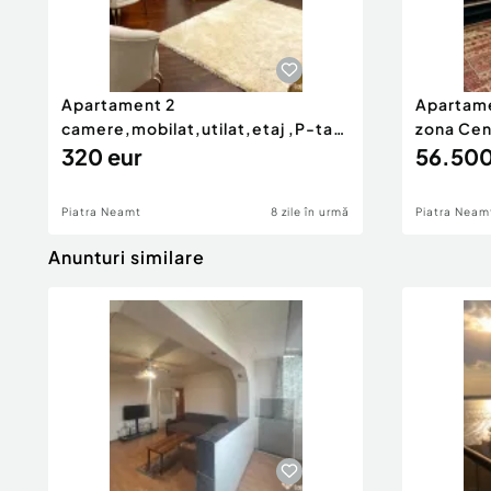
Apartament 2
Apartame
camere,mobilat,utilat,etaj ,P-ta
zona Cen
M.Kogalniceanu
320 eur
Scolar
56.500
Piatra Neamt
8 zile în urmă
Piatra Neam
Anunturi similare