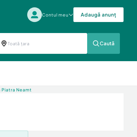
Adaugă anunț
Contul meu
Caută
n Piatra Neamt