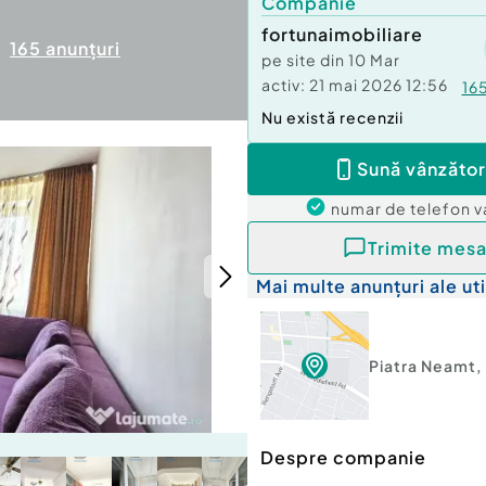
Companie
fortunaimobiliare
165
anunțuri
pe site din
10 Mar
activ:
21 mai 2026 12:56
16
Nu există recenzii
Sună vânzător
numar de telefon
v
Trimite mesa
Mai multe anunțuri ale uti
Piatra Neamt
,
Despre companie