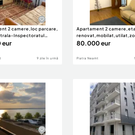
nt 2 camere,loc parcare,
Apartament 2 camere,eta
trala-Inspectoratul
renovat,mobilat,utilat,z
 eur
Centrala ITM
80.000 eur
t
9 zile în urmă
Piatra Neamt