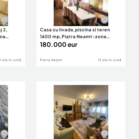
j 2,
Casa cu livada,piscina si teren
ona
1600 mp,Piatra Neamt-zona
Ciritei
180.000 eur
9 zile în urmă
Piatra Neamt
15 zile în urmă