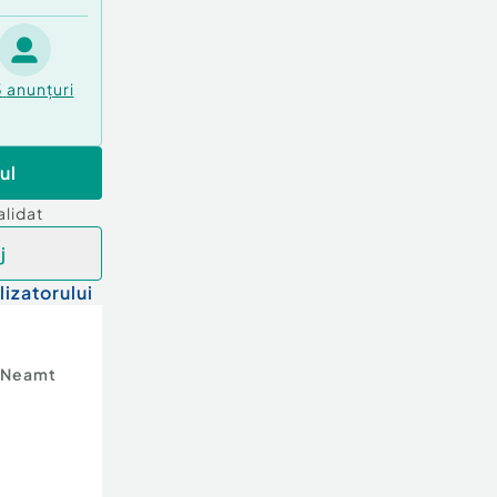
5
anunțuri
ul
alidat
j
lizatorului
Neamt