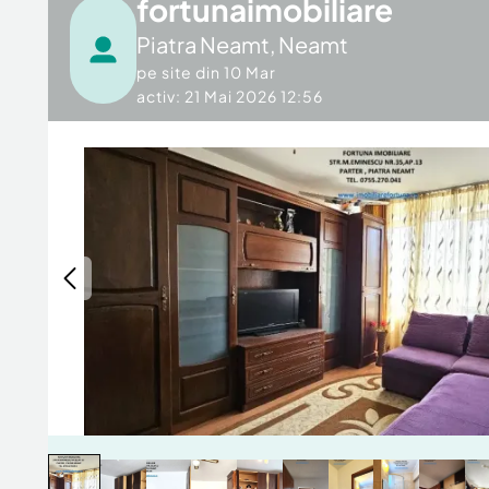
fortunaimobiliare
Piatra Neamt
,
Neamt
pe site din
10 Mar
activ: 21 Mai 2026 12:56