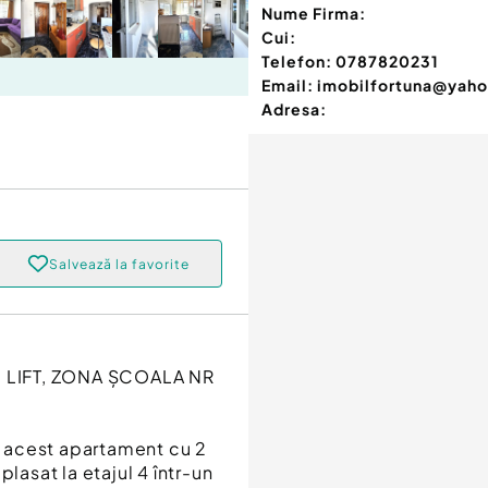
Nume Firma:
Cui:
Telefon:
0787820231
Email:
imobilfortuna@yah
Adresa:
Salvează la favorite
 LIFT, ZONA ȘCOALA NR
 acest apartament cu 2
asat la etajul 4 într-un