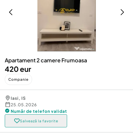
Locuri de munca
Utilaje agricole si industriale
Servicii
Piese auto si accesorii
Animale de companie
Dacia Duster
Afaceri și echipamente profesionale
Inchiriere Bunuri si Vehicule
Apartament 2 camere Frumoasa
420 eur
Companie
Iasi
,
IS
25.05.2026
Număr de telefon
validat
Salvează la favorite