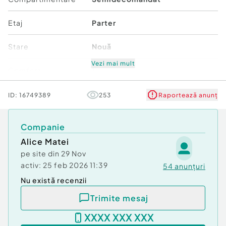
Tip imobil:
Bloc de apartamente
Etaj
Parter
Stare
Nouă
Vezi mai mult
Comfort
1
ID:
16749389
253
Raportează anunț
Companie
Alice Matei
pe site din
29 Nov
activ:
25 feb 2026 11:39
54
anunțuri
Nu există recenzii
Trimite mesaj
XXXX XXX XXX