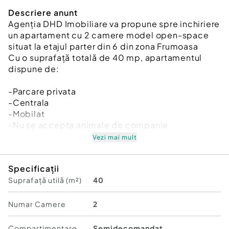
Descriere anunt
Agenția DHD Imobiliare va propune spre inchiriere
un apartament cu 2 camere model open-space
situat la etajul parter din 6 din zona Frumoasa
Cu o suprafață totală de 40 mp, apartamentul
dispune de:
-Parcare privata
-Centrala
-Mobilat
-Nu se accepta animale de companie
Vezi mai mult
Pret 420 euro pe luna
Specificații
Se percepe garantie si comision
Suprafață utilă (m²)
40
Mai multe detalii și vizionări la 0726-822-229 (
Alice)
Numar Camere
2
Confort:
1
Compartimentare
Semidecomandat