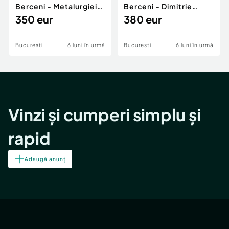
Berceni - Metalurgiei
Berceni - Dimitrie
Park - Postalionul
350 eur
Leonida
380 eur
Bucuresti
6 luni în urmă
Bucuresti
6 luni în urmă
Vinzi și cumperi simplu și
rapid
Adaugă anunț