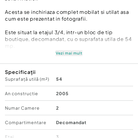
Acesta se inchiriaza complet mobilat si utilat asa
cum este prezentat in fotografii.
Este situat la etajul 3/4, intr-un bloc de tip
boutique, decomandat, cu o suprafata utila de 54
mp.
Vezi mai mult
Acesta dispune de TV, frigider, bucatarie complet
utilata, electrocasnice, cuptor electric, baia este
Specificații
dotata cu cabina de dus. De asemenea spatii de
Suprafață utilă (m²)
54
depozitare si dressing.
Zona Aviatiei este un cartier modern si bine
An constructie
2005
conectat, aproape de birouri si metrou.
Numar Camere
2
Ofera acces rapid la magazine, restaurante si
parcuri, fiind foarte convenabil pentru locuit.
Compartimentare
Decomandat
Statia de metrou Aurel Vlaicu fiind la doar 5
Etaj
3