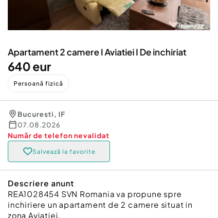
Locuri de munca
Utilaje agricole si industriale
Servicii
Piese auto si accesorii
Animale de companie
Dacia Duster
Afaceri și echipamente profesionale
Apartament 2 camere I Aviatiei I De inchiriat
Inchiriere Bunuri si Vehicule
640 eur
Persoană fizică
Bucuresti
,
IF
07.08.2026
Număr de telefon
nevalidat
Salvează la favorite
Descriere anunt
REA1028454 SVN Romania va propune spre
inchiriere un apartament de 2 camere situat in
zona Aviatiei.