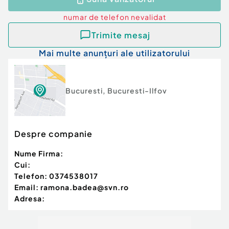
numar de telefon
nevalidat
Trimite mesaj
Mai multe anunțuri ale utilizatorului
Bucuresti
,
Bucuresti-Ilfov
Despre companie
Nume Firma:
Cui:
Telefon:
0374538017
Email:
ramona.badea@svn.ro
Adresa: