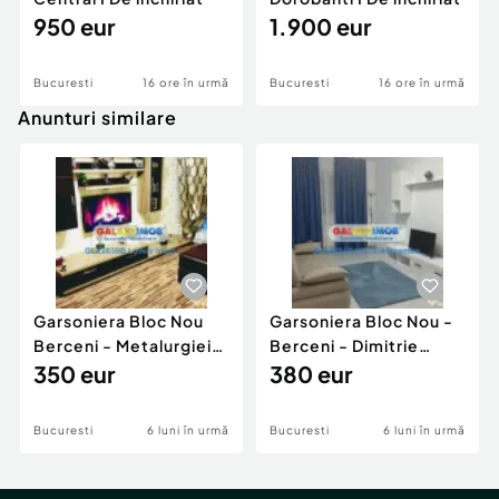
950 eur
1.900 eur
Bucuresti
16 ore în urmă
Bucuresti
16 ore în urmă
Anunturi similare
Garsoniera Bloc Nou
Garsoniera Bloc Nou -
Berceni - Metalurgiei
Berceni - Dimitrie
Park - Postalionul
350 eur
Leonida
380 eur
Bucuresti
6 luni în urmă
Bucuresti
6 luni în urmă