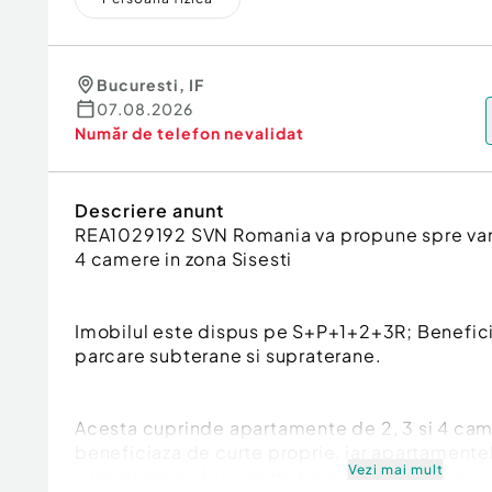
Bucuresti
,
IF
07.08.2026
Număr de telefon
nevalidat
Descriere anunt
REA1029192 SVN Romania va propune spre va
4 camere in zona Sisesti
Imobilul este dispus pe S+P+1+2+3R; Beneficiaz
parcare subterane si supraterane.
Acesta cuprinde apartamente de 2, 3 si 4 cam
beneficiaza de curte proprie, iar apartamentel
Vezi mai mult
superioare se bucura de balcoane generoase