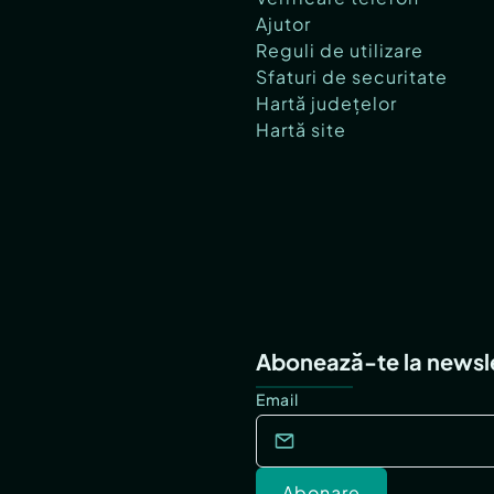
istrala 4);
Ajutor
l вЂћHenri CoandДѓвЂќ
Reguli de utilizare
aceri care cДѓlДѓtoresc
Sfaturi de securitate
Hartă județelor
Hartă site
Abonează-te la newsl
Email
Abonare