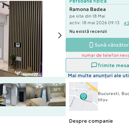
Persoană fizică
Ramona Badea
pe site din
18 Mai
activ:
18 mai 2026 09:13
4
Nu există recenzii
Sună vânzător
numar de telefon
neva
Trimite mesa
Mai multe anunțuri ale uti
Bucuresti
,
Buc
Ilfov
Despre companie