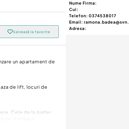
Nume Firma:
Cui:
Telefon:
0374538017
Email:
ramona.badea@svn.
Adresa:
Salvează la favorite
nzare un apartament de
a de lift, locuri de
ere. Cele de la parter
e de la etajele
.