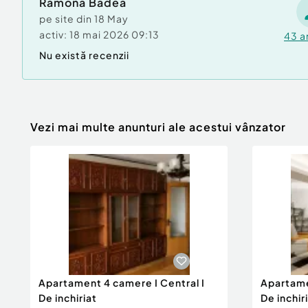
Ramona Badea
pe site din
18 May
-Compartimentarile interioare sunt din caram
activ:
18 mai 2026 09:13
43
a
Nu există recenzii
-Tamplarie 7 camere sticla tripan.
-Balustrada sticla securizata.
Vezi mai multe anunturi ale acestui vânzator
-Videointerfon
-Securitatea este asigurata printr-un sistem
care functioneaza 24/7.
Imobilul este situat pe o strada cocheta, cu imo
Apartament 4 camere I Central I
Apartame
ferita de zgomotul si agitatia urbana.
De inchiriat
De inchir