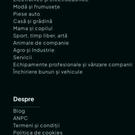
BДѓneasa, staИ›ia de metrou StrДѓuleИ™ti (mag
Modă și frumusețe
в—Џ acces facil la Aeroportul InternaИ›iona
Piese auto
И™i Aeroportul BДѓneasa pentru oamenii de af
Casă și grădină
des....
Mama și copilul
Sport, timp liber, artă
Confort:
1
Animale de companie
Tip imobil:
Bloc de apartamente
Agro și Industrie
Număr Băi:
1
Servicii
Comision cumpărător:
3%
Echipamente profesionale și vânzare companii
Posibilitate parcare: Da
Închiriere bunuri și vehicule
Despre
Blog
ANPC
Termeni și condiții
Politica de cookies