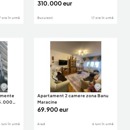
310.000 eur
7 ore în urmă
Bucuresti
17 ore în urmă
tamente
Apartament 2 camere zona Banu
65.000
Maracine
69.900 eur
6 luni în urmă
Arad
6 luni în urmă