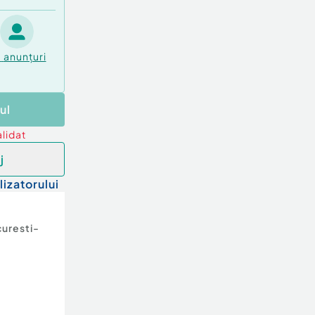
3
anunțuri
ul
lidat
j
lizatorului
uresti-