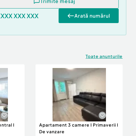
Trimite mesaj
XXXX XXX XXX
Arată numărul
Toate anunturile
ntral I
Apartament 3 camere I Primaverii I
De vanzare