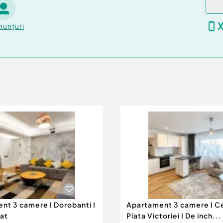
ida Porotherm.
nunțuri
 video de supraveghere
bile noi, linistita si
nt 3 camere I Dorobanti I
Apartament 3 camere I Ce
iat
Piata Victoriei I De inch...