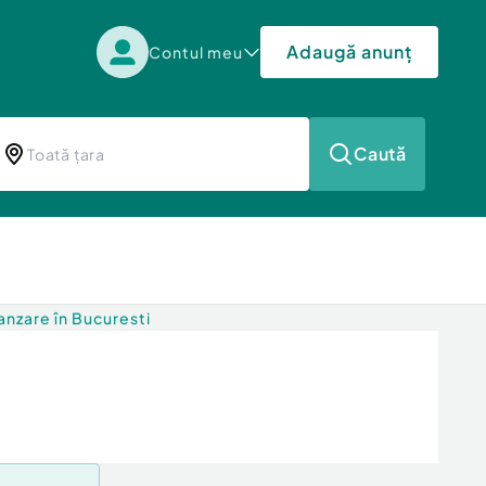
Adaugă anunț
Contul meu
Caută
nzare în Bucuresti