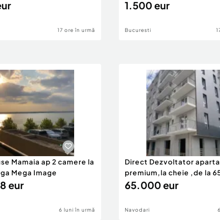
eur
1.500 eur
ma faptului ca avem in
i si licee, magzine,
17 ore în urmă
Bucuresti
1
.
re.
area vizionarilor,
 baza semnarii unui acord
6-2.102. Apartamente И™i
use Mamaia ap 2 camere la
Direct Dezvoltator apar
nga Mega Image
premium,la cheie ,de la 
™ti se numeИ™te Vatra
8 eur
eur
65.000 eur
rte din ansamblurile
 se Г®nvecineazДѓ cu
ureИ™tii Noi la sud.
6 luni în urmă
Navodari