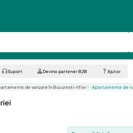
Suport
Devino partener B2B
Ajutor
artamente de vanzare în Bucuresti-Ilfov
Apartamente de va
riei