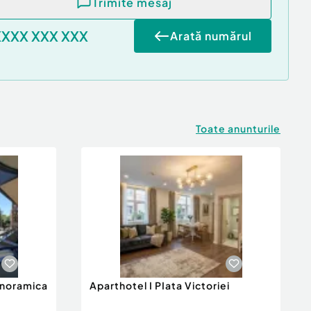
Trimite mesaj
XXXX XXX XXX
Arată numărul
Toate anunturile
anoramica
Aparthotel I PIata Victoriei
.