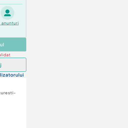
1
anunțuri
ul
lidat
j
lizatorului
uresti-