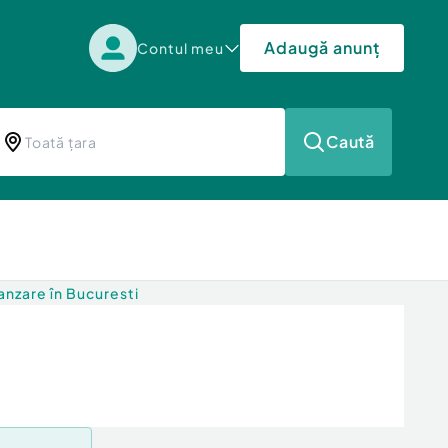
Adaugă anunț
Contul meu
Caută
nzare în Bucuresti