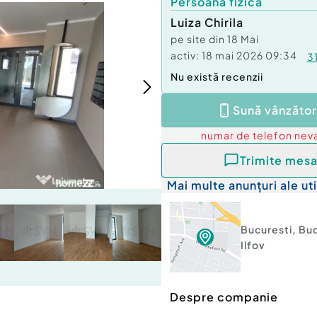
Persoană fizică
Luiza Chirila
pe site din
18 Mai
activ:
18 mai 2026 09:34
3
Nu există recenzii
Sună vânzător
numar de telefon
neva
Trimite mesa
Mai multe anunțuri ale uti
Bucuresti
,
Buc
Ilfov
Despre companie