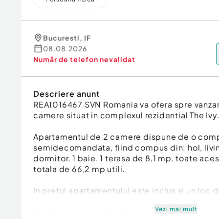
Bucuresti
,
IF
08.08.2026
Număr de telefon
nevalidat
Descriere anunt
REA1016467 SVN Romania va ofera spre vanza
camere situat in complexul rezidential The Ivy
Apartamentul de 2 camere dispune de o com
semidecomandata, fiind compus din: hol, livin
dormitor, 1 baie, 1 terasa de 8,1 mp, toate ac
totala de 66,2 mp utili.
In pretul apartamentului este inclus si un loc 
Vezi mai mult
Pentru mai multe detalii va stau la dispozitie!