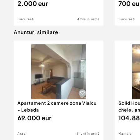
2.000 eur
700 eu
в—Џ spitale....
Confort:
1
Bucuresti
4 zile în urmă
Bucuresti
Tip imobil:
Bloc de apartamente
Număr Băi:
1
Anunturi similare
Comision cumpărător:
3%
Posibilitate parcare: Da
Nr. locuri parcare:
1
Apartament 2 camere zona Vlaicu
Solid Ho
- Lebada
cheie,la
69.000 eur
104.88
Arad
6 luni în urmă
Mamaia