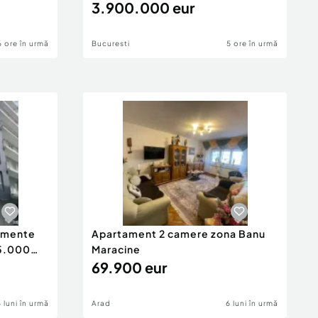
3.900.000 eur
6 ore în urmă
Bucuresti
5 ore în urmă
tamente
Apartament 2 camere zona Banu
65.000
Maracine
69.900 eur
6 luni în urmă
Arad
6 luni în urmă