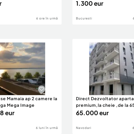
r
1.300 eur
6 ore în urmă
Bucuresti
use Mamaia ap 2 camere la
Direct Dezvoltator apar
nga Mega Image
premium,la cheie ,de la 
8 eur
eur
65.000 eur
6 luni în urmă
Navodari