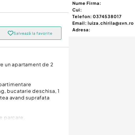
Nume Firma:
Cui:
Telefon:
0374538017
Email:
luiza.chirila@svn.ro
Adresa:
Salvează la favorite
re un apartament de 2
.
partimentare
g, bucatarie deschisa, 1
estea avand suprafata
de parcare.