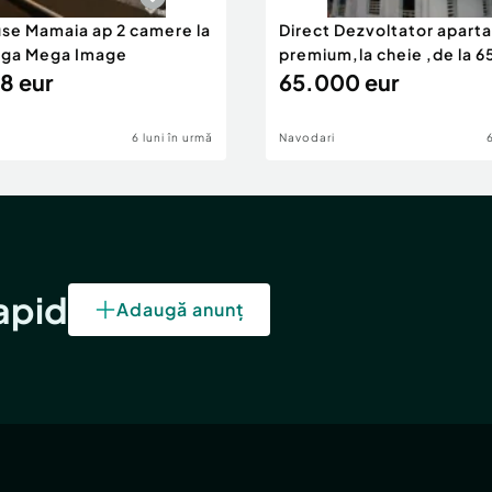
use Mamaia ap 2 camere la
Direct Dezvoltator apar
nga Mega Image
premium,la cheie ,de la 
8 eur
eur
65.000 eur
6 luni în urmă
Navodari
rapid
Adaugă anunț