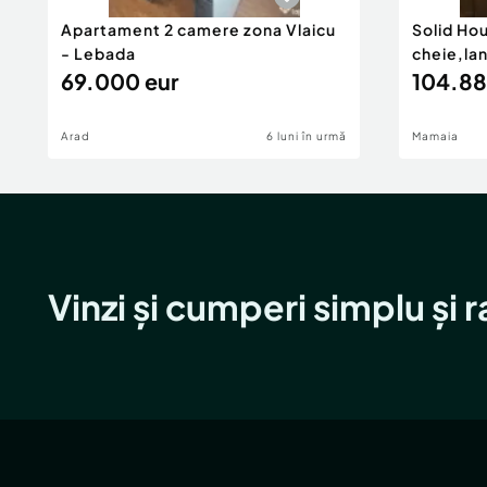
Apartament 2 camere zona Vlaicu
Solid Ho
- Lebada
cheie,la
69.000 eur
104.88
Arad
6 luni în urmă
Mamaia
Vinzi și cumperi simplu și 