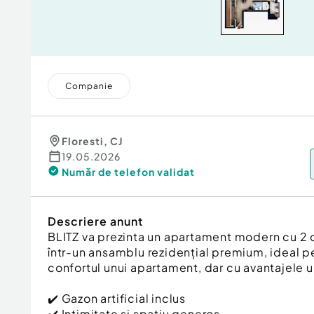
Companie
Floresti
,
CJ
19.05.2026
Număr de telefon
validat
Descriere anunt
BLITZ va prezinta un apartament modern cu 2 ca
într-un ansamblu rezidențial premium, ideal pe
confortul unui apartament, dar cu avantajele u
✔️ Gazon artificial inclus
✔️ Intimitate și spațiu generos