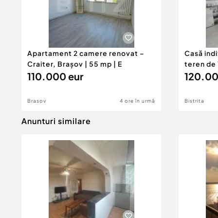
Confort:
1
Tip imobil:
Bloc de apartamente
Număr Băi:
1
Nr. locuri parcare:
1
Apartament 2 camere renovat –
Casă ind
Craiter, Brașov | 55 mp | E
teren de 
110.000 eur
120.00
Brasov
4 ore în urmă
Bistrita
Anunturi similare