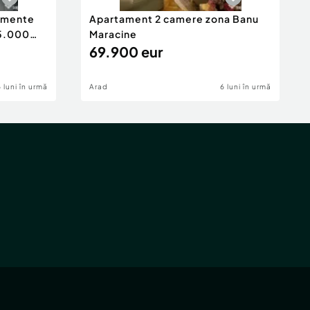
tamente
Apartament 2 camere zona Banu
65.000
Maracine
69.900 eur
6 luni în urmă
Arad
6 luni în urmă