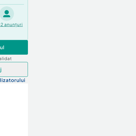
62
anunțuri
ul
alidat
j
lizatorului