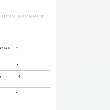
păstrând avantajele unui
amere
2
3
& REHAU
eluri
4
ui 24/24
1