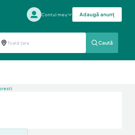
Adaugă anunț
Contul meu
Caută
oresti