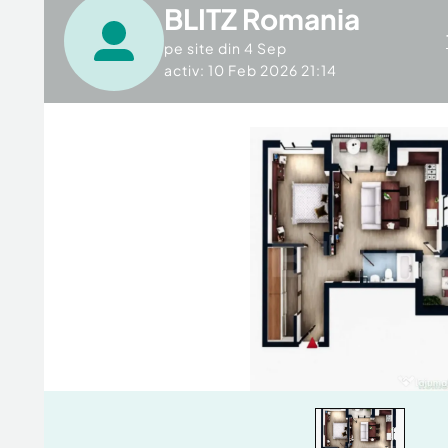
BLITZ Romania
pe site din
4 Sep
activ: 10 Feb 2026 21:14