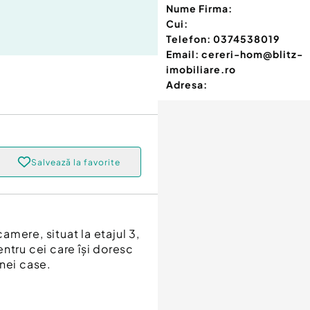
Nume Firma:
Cui:
Telefon:
0374538019
Email:
cereri-hom@blitz-
imobiliare.ro
Adresa:
Salvează la favorite
mere, situat la etajul 3,
ntru cei care își doresc
nei case.