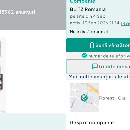
Companie
BLITZ Romania
18962
anunțuri
pe site din
4 Sep
activ:
10 feb 2026 21:14
189
Nu există recenzii
Sună vânzător
numar de telefon
v
Trimite mesa
Mai multe anunțuri ale uti
Floresti
,
Cluj
Despre companie