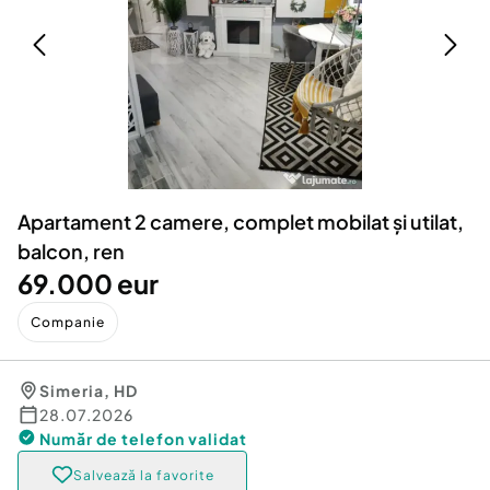
Locuri de munca
Utilaje agricole si industriale
Servicii
Piese auto si accesorii
Animale de companie
Dacia Duster
Afaceri și echipamente profesionale
Inchiriere Bunuri si Vehicule
Apartament 2 camere, complet mobilat și utilat,
balcon, ren
69.000 eur
Companie
Simeria
,
HD
28.07.2026
Număr de telefon
validat
Salvează la favorite