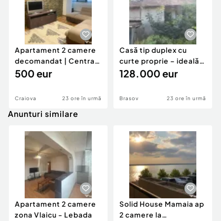
Apartament 2 camere
Casă tip duplex cu
decomandat | Centrală
curte proprie – ideală
proprie | 60 mp |
500 eur
pentru renovar
128.000 eur
Craiova
23 ore în urmă
Brasov
23 ore în urmă
Anunturi similare
Apartament 2 camere
Solid House Mamaia ap
zona Vlaicu - Lebada
2 camere la