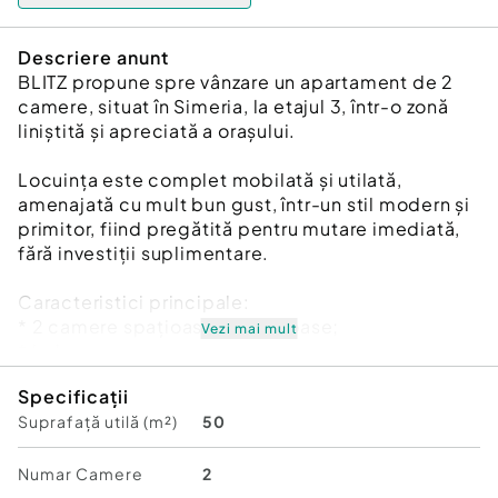
Descriere anunt
BLITZ propune spre vânzare un apartament de 2
camere, situat în Simeria, la etajul 3, într-o zonă
liniștită și apreciată a orașului.
Locuința este complet mobilată și utilată,
amenajată cu mult bun gust, într-un stil modern și
primitor, fiind pregătită pentru mutare imediată,
fără investiții suplimentare.
Caracteristici principale:
* 2 camere spațioase și luminoase;
Vezi mai mult
* balcon;
* etaj 3;
Specificații
* aer condiționat;
Suprafață utilă (m²)
50
* instalație electrică complet refăcută;
* instalație sanitară complet nouă;
* mobilat și utilat complet;
Numar Camere
2
* finisaje moderne și întreținere impecabilă;