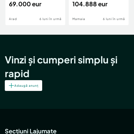
69.000 eur
cheie,langa Mega
104.888 eur
Image
Arad
6 luni în urmă
Mamaia
6 luni în urmă
Vinzi și cumperi simplu și
rapid
Adaugă anunț
Secțiuni Lajumate