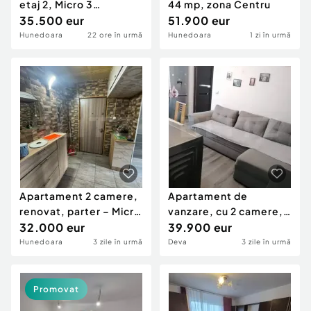
etaj 2, Micro 3
44 mp, zona Centru
Hunedoara
35.500 eur
51.900 eur
Hunedoara
22 ore în urmă
Hunedoara
1 zi în urmă
Apartament 2 camere,
Apartament de
renovat, parter – Micro
vanzare, cu 2 camere,
5, Hunedoara
32.000 eur
29 mp, zona Dacia
39.900 eur
Hunedoara
3 zile în urmă
Deva
3 zile în urmă
Promovat