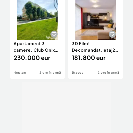
Apartament 3
3D Film!
S
camere, Club Onix
Decomandat, etaj2,
p
Neptun, plaja
230.000 eur
terasa, parcare,
181.800 eur
l
Delfinul Olimp
Central, Brasov
Neptun
2 ore în urmă
Brasov
2 ore în urmă
B