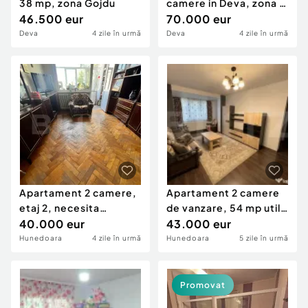
38 mp, zona Gojdu
camere in Deva, zona I.
46.500 eur
Traian, parter,
70.000 eur
Deva
4 zile în urmă
Deva
4 zile în urmă
Apartament 2 camere,
Apartament 2 camere
etaj 2, necesita
de vanzare, 54 mp utili,
revovare, zona central
40.000 eur
terasa 28mp, Mi
43.000 eur
Hunedoara
4 zile în urmă
Hunedoara
5 zile în urmă
Promovat