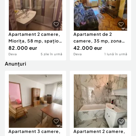
Apartament 2 camere,
Apartament de 2
Miorița, 58 mp, spațios
camere, 35 mp, zona
și complet r
82.000 eur
Aleea Romanilor -
42.000 eur
Dacia
Deva
5 zile în urmă
Deva
1 lună în urmă
Anunțuri
Apartament 3 camere,
Apartament 2 camere,