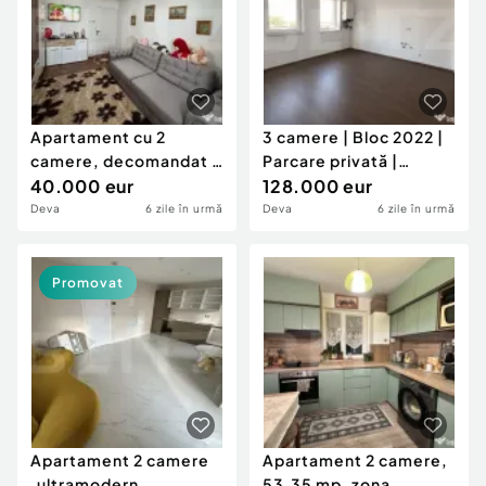
Apartament cu 2
3 camere | Bloc 2022 |
camere, decomandat –
Parcare privată |
41 mp, etaj 10, ideal
40.000 eur
Încălzire în pa
128.000 eur
Deva
6 zile în urmă
Deva
6 zile în urmă
Promovat
Apartament 2 camere
Apartament 2 camere,
,ultramodern
53.35 mp, zona