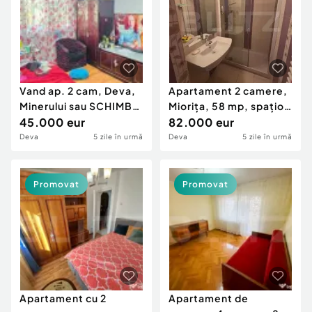
Vand ap. 2 cam, Deva,
Apartament 2 camere,
Minerului sau SCHIMB
Miorița, 58 mp, spațios
CU GARSONIERA LA
45.000 eur
și complet r
82.000 eur
PARTER
Deva
5 zile în urmă
Deva
5 zile în urmă
Promovat
Promovat
Apartament cu 2
Apartament de