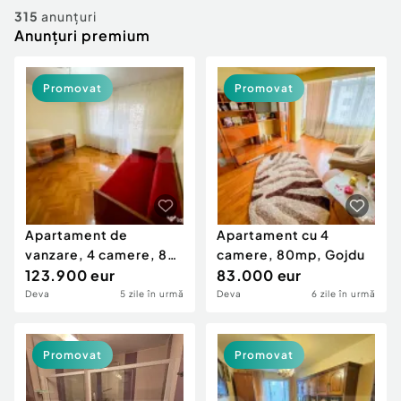
Locuri de munca
Utilaje agricole si industriale
315
anunțuri
Servicii
Anunțuri premium
Piese auto si accesorii
Animale de companie
Dacia Duster
Afaceri și echipamente profesionale
Promovat
Promovat
Inchiriere Bunuri si Vehicule
Apartament de
Apartament cu 4
vanzare, 4 camere, 87
camere, 80mp, Gojdu
mp², Deva
123.900 eur
83.000 eur
Deva
5 zile în urmă
Deva
6 zile în urmă
Promovat
Promovat