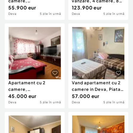
camere,
vanzare, 4 camere, 87
semidecomandat -
55.900 eur
mp², Deva
123.900 eur
Deva, Astoria
Deva
5 zile în urmă
Deva
5 zile în urmă
Apartament cu 2
Vand apartament cu 2
camere,
camere in Deva, Piata
semidecomandat,
45.000 eur
Centrala, etaj 1,
57.000 eur
climă, acoperiș no
VANDUT
Deva
5 zile în urmă
Deva
5 zile în urmă