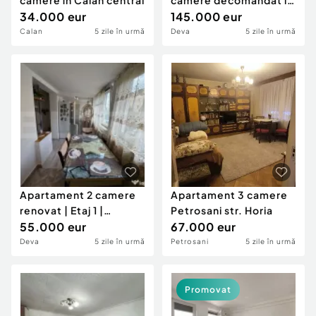
camere în Călan central
camere decomandat in
34.000 eur
Deva, zona Dorobanti,
145.000 eur
etaj 1,
Calan
5 zile în urmă
Deva
5 zile în urmă
Apartament 2 camere
Apartament 3 camere
renovat | Etaj 1 |
Petrosani str. Horia
Balcescu 45mp. | Cent
55.000 eur
67.000 eur
Deva
5 zile în urmă
Petrosani
5 zile în urmă
Promovat