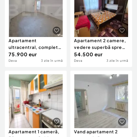
Apartament
Apartament 2 camere,
ultracentral, complet
vedere superbă spre
renovat – Deva, zona
75.900 eur
natură, zona Maxx
54.500 eur
Pro
Deva
3 zile în urmă
Deva
3 zile în urmă
Apartament 1 cameră,
Vand apartament 2