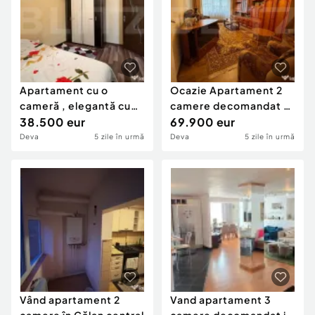
Apartament cu o
Ocazie Apartament 2
cameră , elegantă cu
camere decomandat –
multă lumină
38.500 eur
Zona Centrală, B
69.900 eur
Deva
5 zile în urmă
Deva
5 zile în urmă
Vând apartament 2
Vand apartament 3