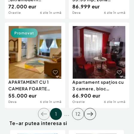
,Tehnologie Smart
72.000 eur
Ultracentral
86.999 eur
Orastie
6 zile în urmă
Deva
6 zile în urmă
Promovat
APARTAMENT CU 1
Apartament spațios cu
CAMERA FOARTE
3 camere, bloc
GENEROS-POZITIE
55.000 eur
reabilitat, zonă exce
66.900 eur
EXCELENTA
Deva
6 zile în urmă
Orastie
6 zile în urmă
1
...
12
Te-ar putea interesa si