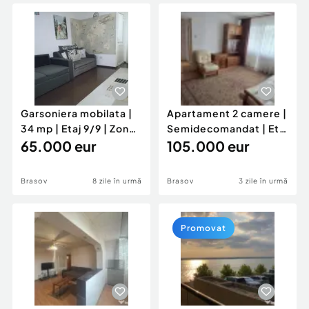
Locuri de munca
Utilaje agricole si industriale
Servicii
Piese auto si accesorii
Animale de companie
Dacia Duster
Afaceri și echipamente profesionale
Inchiriere Bunuri si Vehicule
Garsoniera mobilata |
Apartament 2 camere |
34 mp | Etaj 9/9 | Zona
Semidecomandat | Etaj
Astra
65.000 eur
1/4 | Centrul Civic
105.000 eur
Brasov
8 zile în urmă
Brasov
3 zile în urmă
Promovat