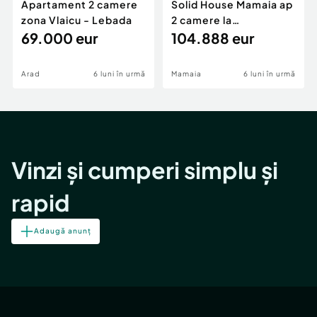
Apartament 2 camere
Solid House Mamaia ap
zona Vlaicu - Lebada
2 camere la
69.000 eur
cheie,langa Mega
104.888 eur
Image
Arad
6 luni în urmă
Mamaia
6 luni în urmă
Vinzi și cumperi simplu și
rapid
Adaugă anunț