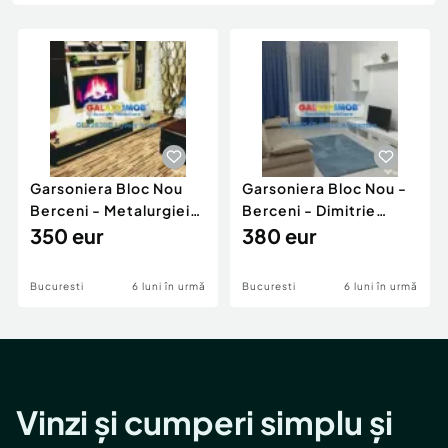
Locuri de munca
Utilaje agricole si industriale
Servicii
Piese auto si accesorii
Animale de companie
Dacia Duster
Afaceri și echipamente profesionale
Inchiriere Bunuri si Vehicule
Garsoniera Bloc Nou
Garsoniera Bloc Nou -
Berceni - Metalurgiei
Berceni - Dimitrie
Park - Postalionul
350 eur
Leonida
380 eur
Bucuresti
6 luni în urmă
Bucuresti
6 luni în urmă
Vinzi și cumperi simplu și