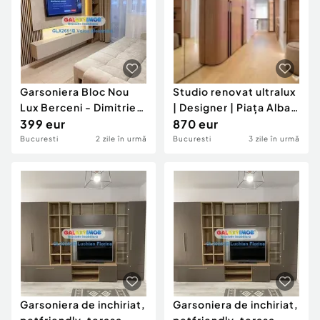
Garsoniera Bloc Nou
Studio renovat ultralux
Lux Berceni - Dimitrie
| Designer | Piața Alba
Leonida - Metrou
399 eur
Iulia |...
870 eur
Bucuresti
2 zile în urmă
Bucuresti
3 zile în urmă
Garsoniera de inchiriat,
Garsoniera de inchiriat,