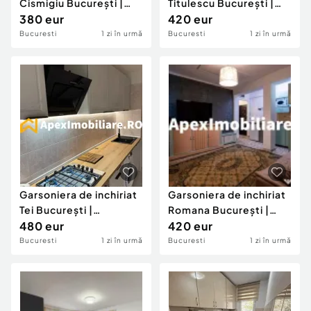
Cismigiu București |
Titulescu București |
ApexImobiliare
380 eur
ApexImobiliar
420 eur
Bucuresti
1 zi în urmă
Bucuresti
1 zi în urmă
Garsoniera de inchiriat
Garsoniera de inchiriat
Tei București |
Romana București |
ApexImobiliare.ro
480 eur
ApexImobiliare.r
420 eur
Bucuresti
1 zi în urmă
Bucuresti
1 zi în urmă