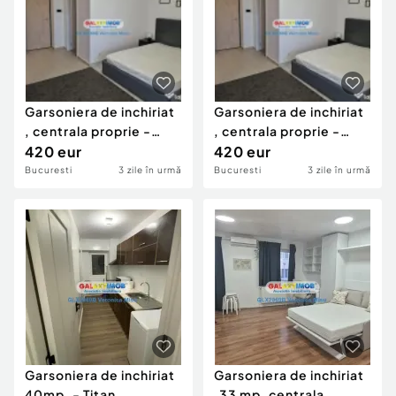
Garsoniera de inchiriat
Garsoniera de inchiriat
, centrala proprie -
, centrala proprie -
Theodor Pallady
420 eur
Theodor Pallady
420 eur
Bucuresti
3 zile în urmă
Bucuresti
3 zile în urmă
Garsoniera de inchiriat
Garsoniera de inchiriat
40mp, - Titan
,33 mp, centrala