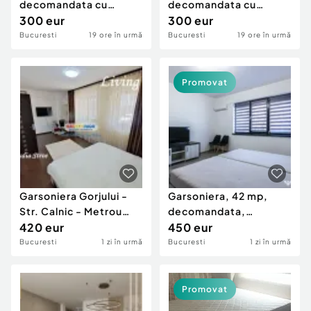
decomandata cu
decomandata cu
centrala proprie
300 eur
centrala proprie
300 eur
Bucuresti
19 ore în urmă
Bucuresti
19 ore în urmă
Promovat
Garsoniera Gorjului -
Garsoniera, 42 mp,
Str. Calnic - Metrou
decomandata,
Gorjului
420 eur
bucatarie 11 mp,
450 eur
mobilata...
Bucuresti
1 zi în urmă
Bucuresti
1 zi în urmă
Promovat