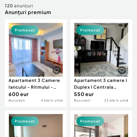
Locuri de munca
Utilaje agricole si industriale
120
anunțuri
Servicii
Anunțuri premium
Piese auto si accesorii
Animale de companie
Dacia Duster
Afaceri și echipamente profesionale
Promovat
Promovat
Inchiriere Bunuri si Vehicule
Apartament 3 Camere
Apartament 3 camere I
Iancului - Ritmului -
Duplex I Centrala
Ferdinand - Obor
600 eur
Termica I De inch...
550 eur
Bucuresti
4 zile în urmă
Bucuresti
23 zile în urmă
Promovat
Promovat