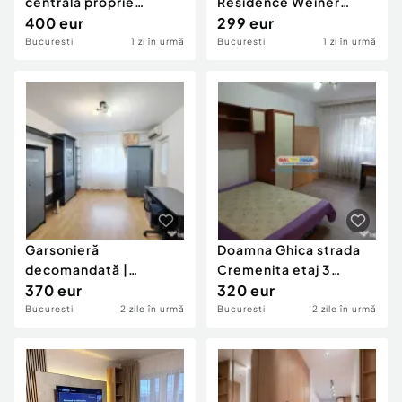
centrala proprie
Residence Weiner
Trapezului 1 Decembrie
400 eur
Palada 60D
299 eur
Bucuresti
1 zi în urmă
Bucuresti
1 zi în urmă
Garsonieră
Doamna Ghica strada
decomandată |
Cremenita etaj 3
Tineretului – Timpuri
370 eur
garsoniera mobilata
320 eur
Noi | Dis
Bucuresti
2 zile în urmă
Bucuresti
2 zile în urmă