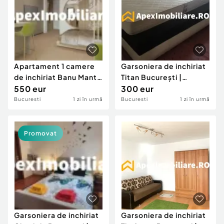
Apartament 1 camere
Garsoniera de inchiriat
de inchiriat Banu Manta
Titan București |
București | Ape
550 eur
ApexImobiliare.ro
300 eur
Bucuresti
1 zi în urmă
Bucuresti
1 zi în urmă
Promovat
Garsoniera de inchiriat
Garsoniera de inchiriat