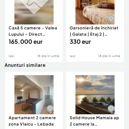
Casă 5 camere - Valea
Garsonieră de închiriat
Lupului – Direct
| Galata | Etaj 2 |
dezvoltator
165.000 eur
Centrală prop
330 eur
Iasi
18 zile în urmă
Iasi
18 zile în urmă
Anunturi similare
Apartament 2 camere
Solid House Mamaia ap
zona Vlaicu - Lebada
2 camere la