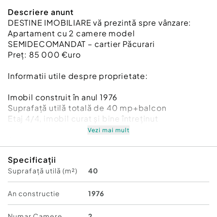
Descriere anunt
DESTINE IMOBILIARE vă prezintă spre vânzare:
Apartament cu 2 camere model
SEMIDECOMANDAT – cartier Păcurari
Preț: 85 000 €uro
Informatii utile despre proprietate:
Imobil construit în anul 1976
Suprafață utilă totală de 40 mp+balcon
Etaj 4/4, imobil curat și bine întreținut
Vezi mai mult
Avantajele cheie ale locuinței:
✔ Mobilat și utilat complet
Specificații
✔ Centrală termică proprie
Suprafață utilă (m²)
40
✔ Tâmplărie PVC cu geam termopan
✔ Ușă metalică la intrare
✔ Bucătărie mobilată și utilată
An constructie
1976
✔ Zonă liniștită, cu acces rapid către mijloace de
transport, supermarketuri și centre comerciale
Numar Camere
2