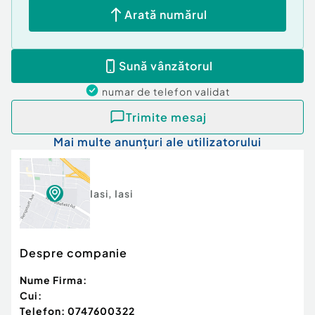
❗❗❗Fotografiile publicate în anunțul de promovare
Arată numărul
au fost listate cu acordul și la recomandarea
EXCLUSIVĂ a proprietarului, la momentul
publicării nefiind posibilă vizita la domiciliu. Vă
Sună vânzătorul
mulțumim. ❗❗❗
Id intern: P5469
numar de telefon
validat
Confort:
1
Trimite mesaj
Tip imobil:
Bloc de apartamente
Mai multe anunțuri ale utilizatorului
Număr Băi:
1
Comision cumpărător:
3%
Iasi
,
Iasi
Despre companie
Nume Firma:
Cui:
Telefon:
0747600322