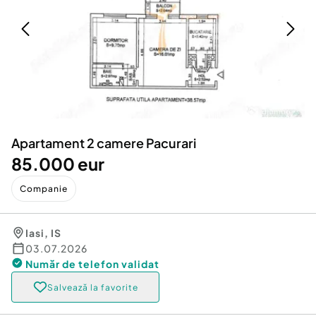
Locuri de munca
Utilaje agricole si industriale
Servicii
Piese auto si accesorii
Animale de companie
Dacia Duster
Afaceri și echipamente profesionale
Inchiriere Bunuri si Vehicule
Apartament 2 camere Pacurari
85.000 eur
Companie
Iasi
,
IS
03.07.2026
Număr de telefon
validat
Salvează la favorite