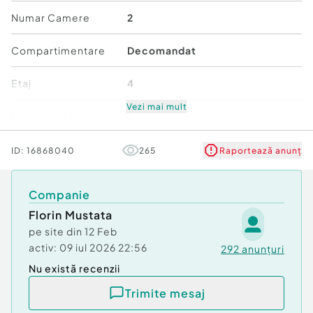
Numar Camere
2
Compartimentare
Decomandat
Etaj
4
Vezi mai mult
Mobilat/Utilat
1
Număr niveluri imobil
4
ID:
16868040
265
Raportează anunț
Stare
Bună
Companie
Florin Mustata
Comfort
1
pe site din
12 Feb
activ:
09 iul 2026 22:56
292
anunțuri
Nu există recenzii
Trimite mesaj