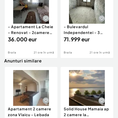
- Apartament La Cheie
- Bulevardul
- Renovat - 2camere
Independentei - 3
confort 2 Viziru 3
36.000 eur
camere 80mp -
71.999 eur
Pregatit de ren
Braila
21 ore în urmă
Braila
21 ore în urmă
Anunturi similare
Apartament 2 camere
Solid House Mamaia ap
zona Vlaicu - Lebada
2 camere la