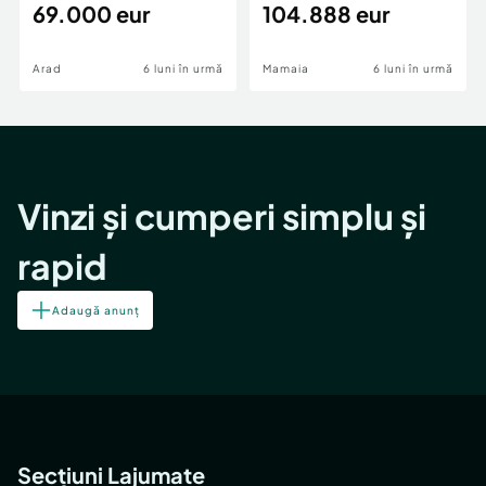
69.000 eur
cheie,langa Mega
104.888 eur
Image
Arad
6 luni în urmă
Mamaia
6 luni în urmă
Vinzi și cumperi simplu și
rapid
Adaugă anunț
Secțiuni Lajumate