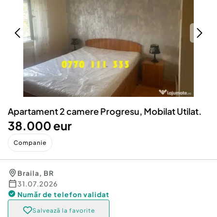
Locuri de munca
Utilaje agricole si industriale
Servicii
Piese auto si accesorii
Animale de companie
Dacia Duster
Afaceri și echipamente profesionale
Inchiriere Bunuri si Vehicule
Apartament 2 camere Progresu, Mobilat Utilat.
38.000 eur
Companie
Braila
,
BR
31.07.2026
Număr de telefon
validat
Salvează la favorite