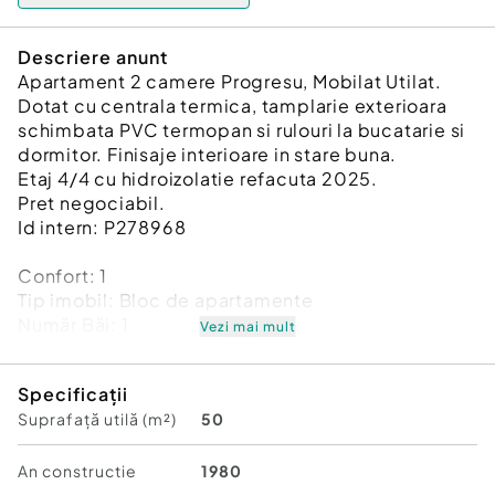
Descriere anunt
Apartament 2 camere Progresu, Mobilat Utilat.
Dotat cu centrala termica, tamplarie exterioara
schimbata PVC termopan si rulouri la bucatarie si
dormitor. Finisaje interioare in stare buna.
Etaj 4/4 cu hidroizolatie refacuta 2025.
Pret negociabil.
Id intern: P278968
Confort:
1
Tip imobil:
Bloc de apartamente
Număr Băi:
1
Vezi mai mult
Comision cumpărător:
2%
Specificații
Suprafață utilă (m²)
50
An constructie
1980