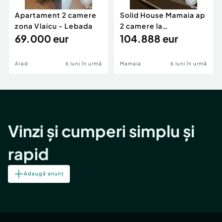
Apartament 2 camere
Solid House Mamaia ap
zona Vlaicu - Lebada
2 camere la
69.000 eur
cheie,langa Mega
104.888 eur
Image
Arad
6 luni în urmă
Mamaia
6 luni în urmă
Vinzi și cumperi simplu și
rapid
Adaugă anunț