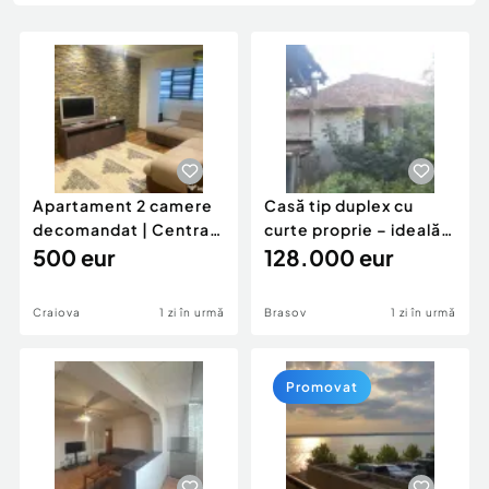
Locuri de munca
Utilaje agricole si industriale
Servicii
Piese auto si accesorii
Animale de companie
Dacia Duster
Afaceri și echipamente profesionale
Inchiriere Bunuri si Vehicule
Apartament 2 camere
Casă tip duplex cu
decomandat | Centrală
curte proprie – ideală
proprie | 60 mp |
500 eur
pentru renovar
128.000 eur
Craiova
1 zi în urmă
Brasov
1 zi în urmă
Promovat