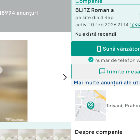
Companie
BLITZ Romania
18994
anunțuri
pe site din
4 Sep
activ:
10 feb 2026 21:14
189
Nu există recenzii
Sună vânzător
numar de telefon
v
Trimite mesa
Mai multe anunțuri ale uti
Teisani
,
Praho
Despre companie