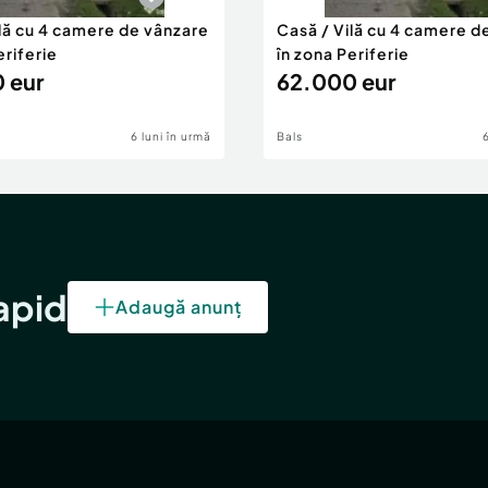
ilă cu 4 camere de vânzare
Casă / Vilă cu 4 camere d
eriferie
în zona Periferie
 eur
62.000 eur
6 luni în urmă
Bals
rapid
Adaugă anunț