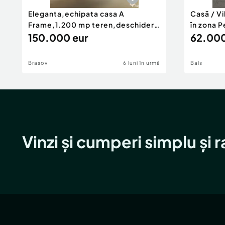
Eleganta,echipata casa A
Casă / V
Frame,1.200 mp teren,deschidere
în zona P
Pia
150.000 eur
62.000
Brasov
6 luni în urmă
Bals
Vinzi și cumperi simplu și 