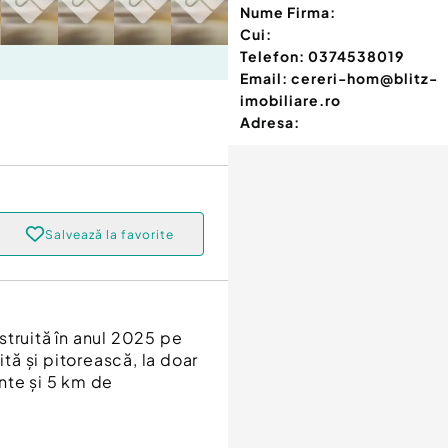
Nume Firma:
Cui:
Telefon:
0374538019
Email:
cereri-hom@blitz-
imobiliare.ro
Adresa:
Salvează la favorite
struită în anul 2025 pe
ită și pitorească, la doar
nte și 5 km de