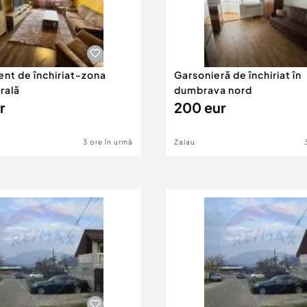
nt de închiriat-zona
Garsonieră de închiriat în
rală
dumbrava nord
r
200 eur
3 ore în urmă
Zalau