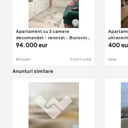
Apartament cu 3 camere
Apartame
decomandat - renovat - Bucovina
ultracent
- Par
94.000 eur
400 eu
Botosani
2 ore în urmă
Zalau
Anunturi similare