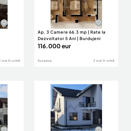
Ap. 3 Camere 66.3 mp | Rate la
Dezvoltator 5 Ani | Burdujeni
116.000 eur
3 ore în urmă
Suceava
3 ore în urmă