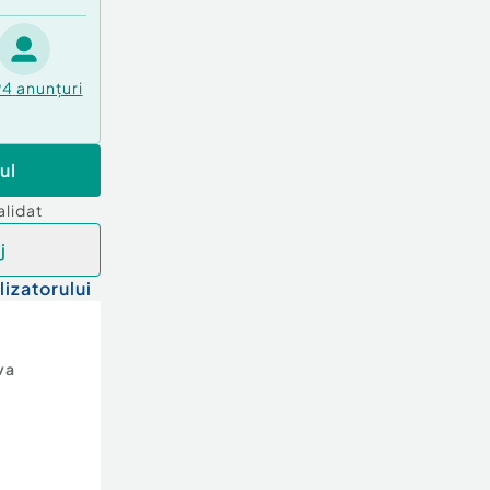
94
anunțuri
ul
alidat
j
lizatorului
va