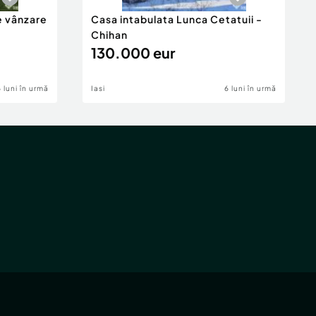
e vânzare
Casa intabulata Lunca Cetatuii -
Chihan
130.000 eur
6 luni în urmă
Iasi
6 luni în urmă