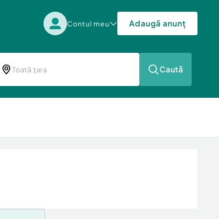
Adaugă anunț
Contul meu
Caută