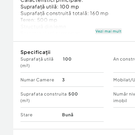
Suprafață utilă: 100 mp
Suprafață construită totală: 160 mp
Teren: 500 mp
Structură din lemn
Vezi mai mult
Ferestre și uși termopan
Izolație completă: polistiren 10 cm, vată bazalt
Curent electric
Specificații
Fosă septică
Suprafață utilă
100
An constr
Centrală termică pentru apă caldă
(m²)
Sistem de stocare energie cu panouri de 6 k
Compartimentare:
Numar Camere
3
Mobilat/U
Parter: living generos, bucătărie open-space 
Etaj: 2 dormitoare confortabile
Suprafata construita
500
Număr niv
(m²)
imobil
Facilități exterioare:
Ciubăr cu sistem de încălzire integrat, utilizabi
Stare
Bună
Foișor/zonă de relaxare
Grătar
Curte amenajată și spațiu pentru recreere