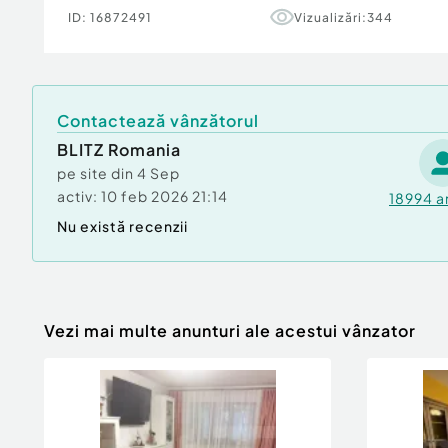
Proprietatea este ideală atât pentru locuință
ID:
16872491
Vizualizări:
344
vacanță, cât și pentru investiție în regim turis
poziție excelentă în apropierea principalelor a
Pentru informații suplimentare și programarea 
Contactează vânzătorul
să ne contactați.
Cod ofertă / ID BLITZ: P174950
BLITZ Romania
Id intern: P174950
pe site din
4 Sep
activ:
10 feb 2026 21:14
18994
a
Număr niveluri imobil:
2
Nu există recenzii
Număr Băi:
1
Curent
Apă
Vezi mai multe anunturi ale acestui vânzator