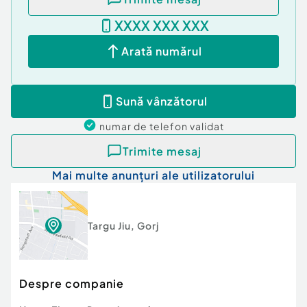
Număr Băi:
1
XXXX XXX XXX
Comision cumpărător:
0%
Arată numărul
Sună vânzătorul
numar de telefon
validat
Trimite mesaj
Mai multe anunțuri ale utilizatorului
Targu Jiu
,
Gorj
Despre companie