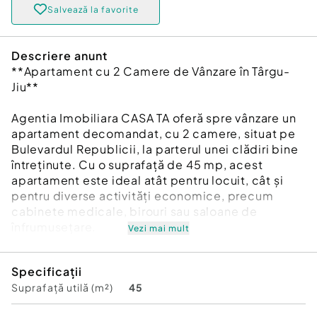
Salvează la favorite
Descriere anunt
**Apartament cu 2 Camere de Vânzare în Târgu-
Jiu**
Agentia Imobiliara CASA TA oferă spre vânzare un
apartament decomandat, cu 2 camere, situat pe
Bulevardul Republicii, la parterul unei clădiri bine
întreținute. Cu o suprafață de 45 mp, acest
apartament este ideal atât pentru locuit, cât și
pentru diverse activități economice, precum
cabinete medicale, birouri sau saloane de
înfrumusețare.
Vezi mai mult
Proprietatea dispune de un design funcțional și
Specificații
modern, incluzând finisaje de calitate, precum
Suprafață utilă (m²)
45
parchet, pereți gletuiți și vopsiți cu lavabil,
geamuri termopan și ușă securizată. În plus,