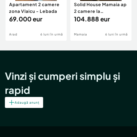
Apartament 2 camere
Solid House Mamaia ap
zona Vlaicu - Lebada
2 camere la
69.000 eur
cheie,langa Mega
104.888 eur
Image
Arad
6 luni în urmă
Mamaia
6 luni în urmă
Vinzi și cumperi simplu și
rapid
Adaugă anunț