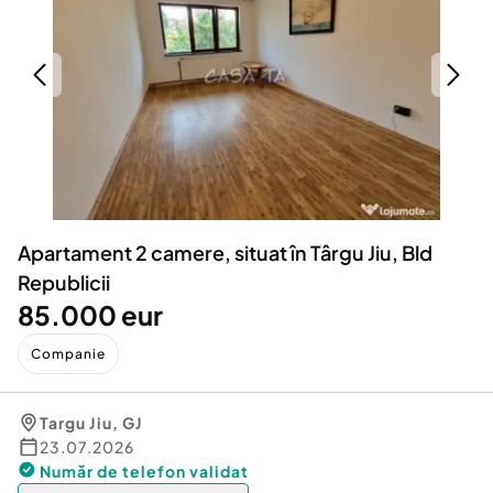
Locuri de munca
Utilaje agricole si industriale
Servicii
Piese auto si accesorii
Animale de companie
Dacia Duster
Afaceri și echipamente profesionale
Inchiriere Bunuri si Vehicule
Apartament 2 camere, situat în Târgu Jiu, Bld
Republicii
85.000 eur
Companie
Targu Jiu
,
GJ
23.07.2026
Număr de telefon
validat