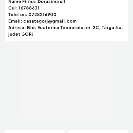
Nume Firma:
Dorasima srl
Cui:
16788631
Telefon:
0728216900
Email:
casatagorj@gmail.com
Adresa:
Bld. Ecaterina Teodoroiu, nr. 2C, Târgu Jiu,
judet GORJ