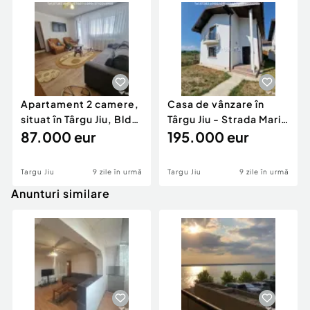
Apartament 2 camere,
Casa de vânzare în
situat în Târgu Jiu, Bld
Târgu Jiu - Strada Marin
Republicii
87.000 eur
Preda
195.000 eur
Targu Jiu
9 zile în urmă
Targu Jiu
9 zile în urmă
Anunturi similare