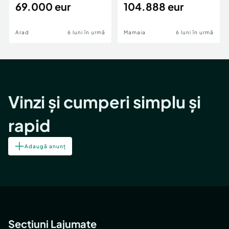
69.000 eur
cheie,langa Mega
104.888 eur
Image
Arad
6 luni în urmă
Mamaia
6 luni în urmă
Vinzi și cumperi simplu și
rapid
Adaugă anunț
Secțiuni Lajumate