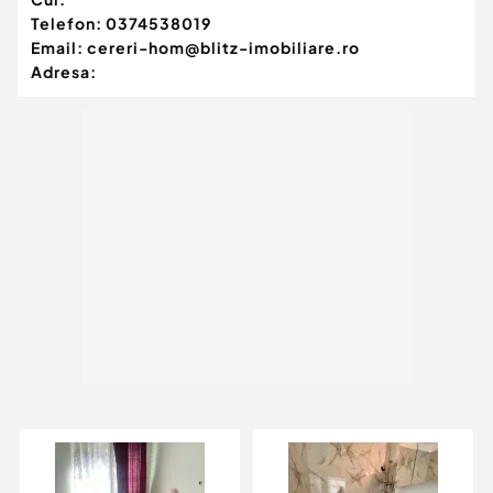
Telefon:
0374538019
Email:
cereri-hom@blitz-imobiliare.ro
Adresa: