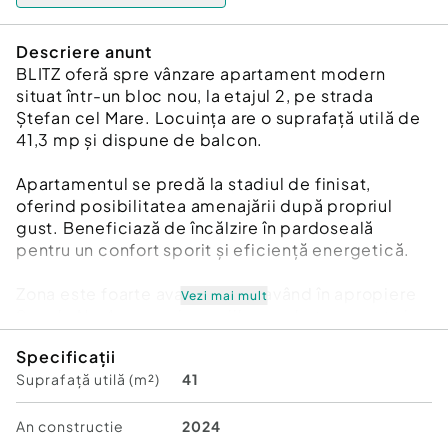
Descriere anunt
BLITZ oferă spre vânzare apartament modern
situat într-un bloc nou, la etajul 2, pe strada
Ștefan cel Mare. Locuința are o suprafață utilă de
41,3 mp și dispune de balcon.
Apartamentul se predă la stadiul de finisat,
oferind posibilitatea amenajării după propriul
gust. Beneficiază de încălzire în pardoseală
pentru un confort sporit și eficiență energetică.
Zona este foarte avantajoasă, având în apropiere
Vezi mai mult
Școala Nr. 4, magazine, mijloace de transport și
alte puncte de interes.
Specificații
Suprafață utilă (m²)
41
Ideal atât pentru locuit, cât și pentru investiție.
Cod ofertă / ID BLITZ: P174240
Id intern: P174240
An constructie
2024