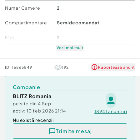
Confort:
1
Numar Camere
2
Tip imobil:
Bloc de apartamente
Număr Băi:
1
Compartimentare
Semidecomandat
Etaj
2
Vezi mai mult
Mobilat/Utilat
3
Număr niveluri imobil
6
ID:
16865849
192
Raportează anunț
Stare
Bună
Companie
BLITZ Romania
Comfort
1
pe site din
4 Sep
activ:
10 feb 2026 21:14
18941
anunțuri
Nu există recenzii
Trimite mesaj