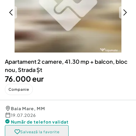
Locuri de munca
Utilaje agricole si industriale
Servicii
Piese auto si accesorii
Animale de companie
Dacia Duster
Afaceri și echipamente profesionale
Inchiriere Bunuri si Vehicule
Apartament 2 camere, 41.30 mp + balcon, bloc
nou, Strada Șt
76.000 eur
Companie
Baia Mare
,
MM
19.07.2026
Număr de telefon
validat
Salvează la favorite