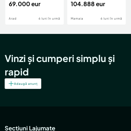
69.000 eur
cheie,langa Mega
104.888 eur
Image
Arad
6 luni în urmă
Mamaia
6 luni în urmă
Vinzi și cumperi simplu și
rapid
Adaugă anunț
Secțiuni Lajumate