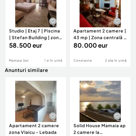
Studio | Etaj 7 | Piscina
Apartament 2 camere |
| Stefan Building | zona
43 mp | Zona centrală |
Azimuth
58.500 eur
Semidecomanda
80.000 eur
Mamaia Sat
1 zi în urmă
Constanta
2 zile în urmă
Anunturi similare
Apartament 2 camere
Solid House Mamaia ap
zona Vlaicu - Lebada
2 camere la