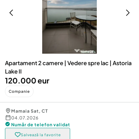
Locuri de munca
Utilaje agricole si industriale
Servicii
Piese auto si accesorii
Animale de companie
Dacia Duster
Afaceri și echipamente profesionale
Inchiriere Bunuri si Vehicule
Apartament 2 camere | Vedere spre lac | Astoria
Lake II
120.000 eur
Companie
Mamaia Sat
,
CT
04.07.2026
Număr de telefon
validat
Salvează la favorite