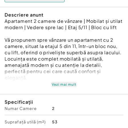
Descriere anunt
Apartament 2 camere de vânzare | Mobilat și utilat
modern | Vedere spre lac | Etaj 5/11 | Bloc cu lift
Vă propunem spre vânzare un apartament cu 2
camere, situat la etajul 5 din 11, într-un bloc nou,
cu lift, oferind o priveliște superbă asupra lacului.
Locuința este complet mobilată și utilată,
amenajată modern și cu atenție la detalii,
perfectă pentru cei care caută confort și
eleganță.
Vezi mai mult
Detalii generale:
Suprafață generoasă și compartimentare practică
Specificații
Living spațios și luminos, cu acces la balcon
Numar Camere
2
Dormitor confortabil, mobilat complet
Bucătărie modernă, complet utilată
Baie elegantă, finisată cu materiale de calitate
Suprafață utilă (m²)
53