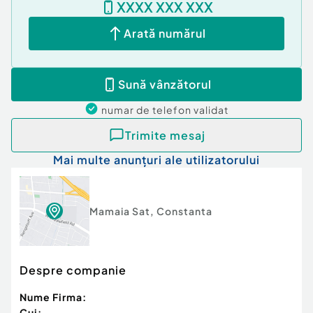
XXXX XXX XXX
Pentru detalii suplimentare sau programarea unei
vizionări, vă rugăm să ne contactați.
Arată numărul
Id intern: P222639
Confort:
1
Sună vânzătorul
Tip imobil:
Bloc de apartamente
Număr Băi:
1
numar de telefon
validat
Comision cumpărător:
0%
Trimite mesaj
Mai multe anunțuri ale utilizatorului
Mamaia Sat
,
Constanta
Despre companie
Nume Firma:
Cui: