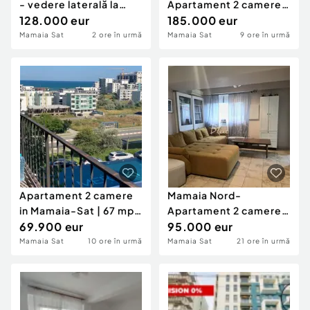
- vedere laterală la
Apartament 2 camere
mare - White Ti
128.000 eur
si garaj - frontal la ma
185.000 eur
Mamaia Sat
2 ore în urmă
Mamaia Sat
9 ore în urmă
Apartament 2 camere
Mamaia Nord-
in Mamaia-Sat | 67 mp |
Apartament 2 camere
Vedere la mare |
69.900 eur
transformat in 3
95.000 eur
Mamaia Sat
10 ore în urmă
Mamaia Sat
21 ore în urmă