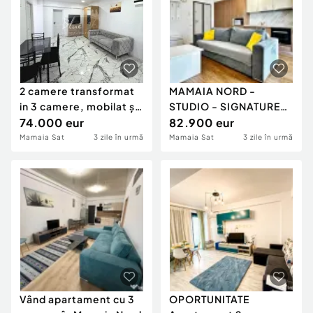
2 camere transformat
MAMAIA NORD -
in 3 camere, mobilat și
STUDIO - SIGNATURE
utilat în Ma
74.000 eur
PROMENADA - 51.3
82.900 eur
MPT
Mamaia Sat
3 zile în urmă
Mamaia Sat
3 zile în urmă
Vând apartament cu 3
OPORTUNITATE