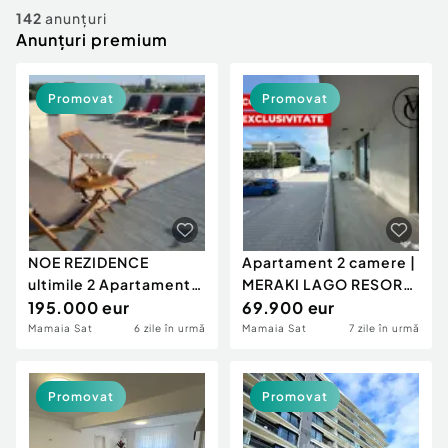
Locuri de munca
Utilaje agricole si industriale
142
anunțuri
Servicii
Anunțuri premium
Piese auto si accesorii
Animale de companie
Dacia Duster
Afaceri și echipamente profesionale
Promovat
Promovat
Inchiriere Bunuri si Vehicule
NOE REZIDENCE
Apartament 2 camere |
ultimile 2 Apartamente
MERAKI LAGO RESORT
Exclusiviste cu 2 cam.s
195.000 eur
& SPA
69.900 eur
Mamaia Sat
6 zile în urmă
Mamaia Sat
7 zile în urmă
Promovat
Promovat