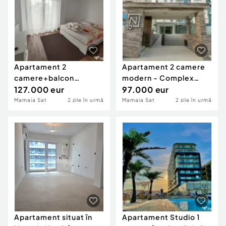
Apartament 2
Apartament 2 camere
camere+balcon
modern - Complex
mamaia-nord(langa
127.000 eur
Alezzi Nord 10 - Mamaia
97.000 eur
plaja)TVA inclus in preț
Mamaia Sat
2 zile în urmă
Mamaia Sat
2 zile în urmă
Apartament situat în
Apartament Studio 1