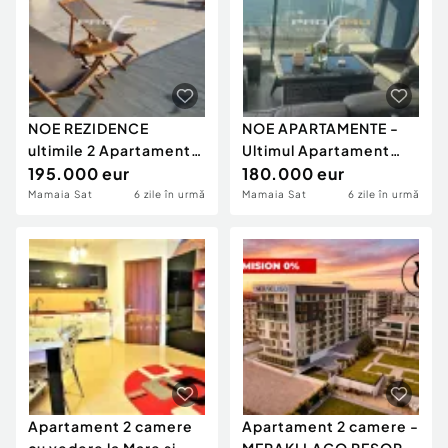
NOE REZIDENCE
NOE APARTAMENTE -
ultimile 2 Apartamente
Ultimul Apartament
Exclusiviste cu 2 cam.s
195.000 eur
Exclusivist cu vedere l
180.000 eur
Mamaia Sat
6 zile în urmă
Mamaia Sat
6 zile în urmă
Apartament 2 camere
Apartament 2 camere -