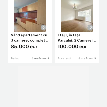
Vând apartament cu
Etaj 1, în fața
A
3 camere, complet
Parcului: 2 Camere in
2
decomandat – 66
85.000 eur
bloc din 87 reabi...
100.000 eur
|
mp, Etaj 2/4, Bârlad
Barlad
6 ore în urmă
Bucuresti
6 ore în urmă
B