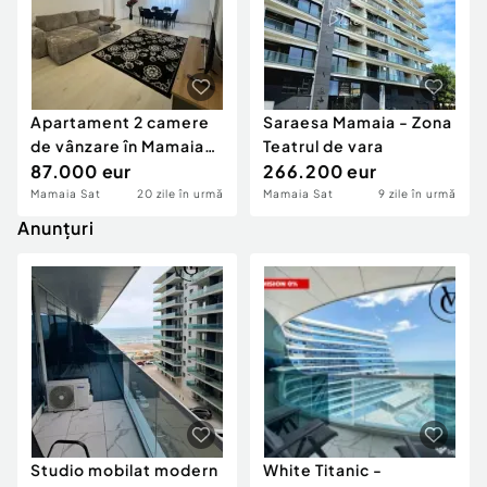
Apartament 2 camere
Saraesa Mamaia - Zona
de vânzare în Mamaia
Teatrul de vara
Nord – Zona Lid
87.000 eur
266.200 eur
Mamaia Sat
20 zile în urmă
Mamaia Sat
9 zile în urmă
Anunțuri
Studio mobilat modern
White Titanic -