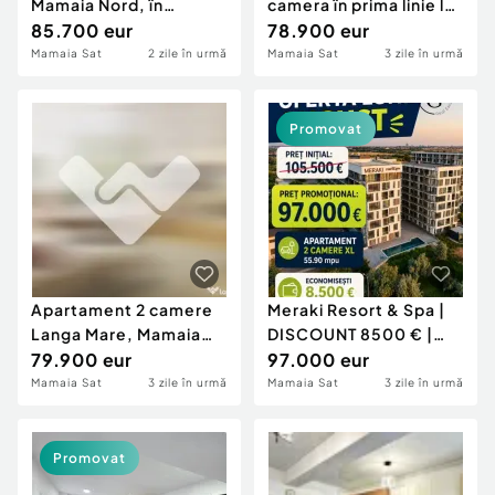
Mamaia Nord, în
camera în prima linie la
complexul Alezzy Odys
85.700 eur
mare central
78.900 eur
Mamaia Sat
2 zile în urmă
Mamaia Sat
3 zile în urmă
Promovat
Apartament 2 camere
Meraki Resort & Spa |
Langa Mare, Mamaia
DISCOUNT 8500 € |
Nord zona Lidl
79.900 eur
Apartament 2 camer
97.000 eur
Mamaia Sat
3 zile în urmă
Mamaia Sat
3 zile în urmă
Promovat