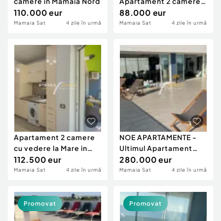
camere în Mamaia Nord
Apartament 2 camere
110.000 eur
Modern la 500m.de
88.000 eur
PLAJA
Mamaia Sat
4 zile în urmă
Mamaia Sat
4 zile în urmă
Apartament 2 camere
NOE APARTAMENTE -
cu vedere la Mare in
Ultimul Apartament
Alezzi Beach Resort
112.500 eur
Exclusivist cu 3 cam.si
280.000 eur
Mamaia Sat
4 zile în urmă
Mamaia Sat
4 zile în urmă
Promovat
Promovat