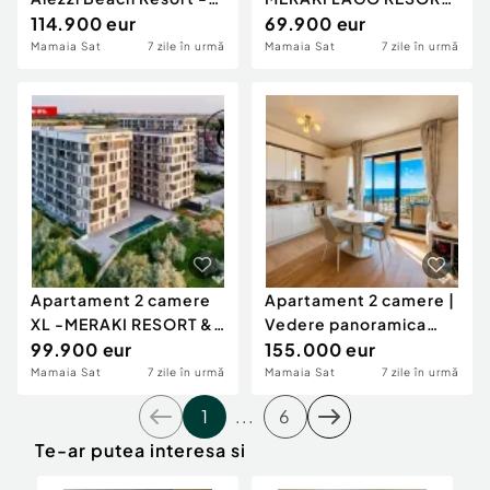
Mamaia Nord
114.900 eur
& SPA
69.900 eur
Mamaia Sat
7 zile în urmă
Mamaia Sat
7 zile în urmă
Apartament 2 camere
Apartament 2 camere |
XL -MERAKI RESORT &
Vedere panoramica
SPA-vedere catre mar
99.900 eur
spre mare | Prima l
155.000 eur
Mamaia Sat
7 zile în urmă
Mamaia Sat
7 zile în urmă
1
...
6
Te-ar putea interesa si