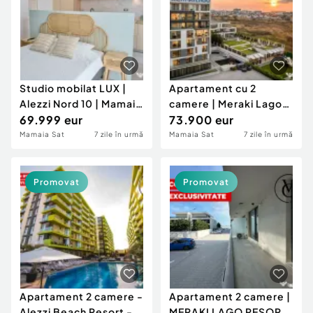
Studio mobilat LUX |
Apartament cu 2
Alezzi Nord 10 | Mamaia
camere | Meraki Lago
Nord
69.999 eur
Resport & Spa
73.900 eur
Mamaia Sat
7 zile în urmă
Mamaia Sat
7 zile în urmă
Promovat
Promovat
Apartament 2 camere -
Apartament 2 camere |
Alezzi Beach Resort -
MERAKI LAGO RESORT