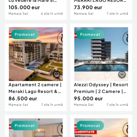
cu vedere la Mare si
MERAKI LAGO RESORT
Parcare in Propriet
105.000 eur
& SPA
73.900 eur
Mamaia Sat
6 zile în urmă
Mamaia Sat
7 zile în urmă
Promovat
Promovat
Apartament 2 camere |
Alezzi Odyssey | Resort
Meraki Lago Resort &
Premium | 2 Camere |
Spa | Mamaia-Sat
86.500 eur
Mobilat designe
95.000 eur
Mamaia Sat
7 zile în urmă
Mamaia Sat
7 zile în urmă
Promovat
Promovat