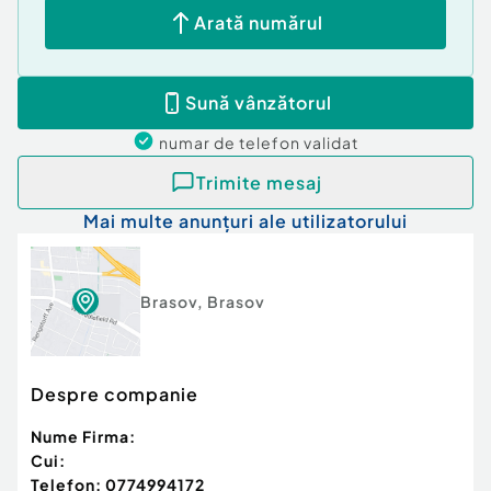
Arată numărul
Confort:
1
Tip imobil:
Bloc de apartamente
Număr Băi:
1
Sună vânzătorul
numar de telefon
validat
Trimite mesaj
Mai multe anunțuri ale utilizatorului
Brasov
,
Brasov
Despre companie
Nume Firma:
Cui:
Telefon:
0774994172