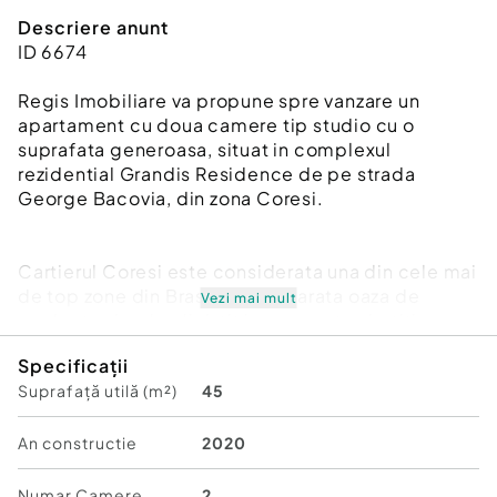
Descriere anunt
ID 6674
Regis Imobiliare va propune spre vanzare un
apartament cu doua camere tip studio cu o
suprafata generoasa, situat in complexul
rezidential Grandis Residence de pe strada
George Bacovia, din zona Coresi.
Cartierul Coresi este considerata una din cele mai
de top zone din Brasov, o adevarata oaza de
Vezi mai mult
verdeata si un loc linistit in care sa te simtiti
Acasa. Complexul este situat in proximitatea
Specificații
mallului Coresi, cu multiple facilitati: spatii de
Suprafață utilă (m²)
45
joaca, parc, farmacii, zone comerciale, zone de
relaxare, restaurante, cafenele, institutii
financiare, cabinete medicale si de ingrijire
An constructie
2020
personala, statie de autobuz etc.
Numar Camere
2