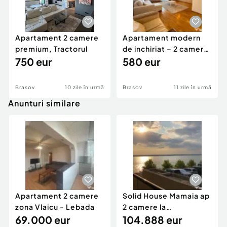
Apartament 2 camere
Apartament modern
premium, Tractorul
de inchiriat – 2 camere,
750 eur
Privilegio B...
580 eur
Brasov
10 zile în urmă
Brasov
11 zile în urmă
Anunturi similare
Apartament 2 camere
Solid House Mamaia ap
zona Vlaicu - Lebada
2 camere la
69.000 eur
cheie,langa Mega
104.888 eur