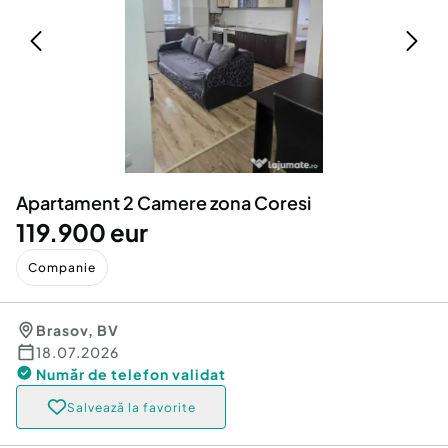
Locuri de munca
Utilaje agricole si industriale
Servicii
Piese auto si accesorii
Animale de companie
Dacia Duster
Afaceri și echipamente profesionale
Inchiriere Bunuri si Vehicule
Apartament 2 Camere zona Coresi
119.900 eur
Companie
Brasov
,
BV
18.07.2026
Număr de telefon
validat
Salvează la favorite