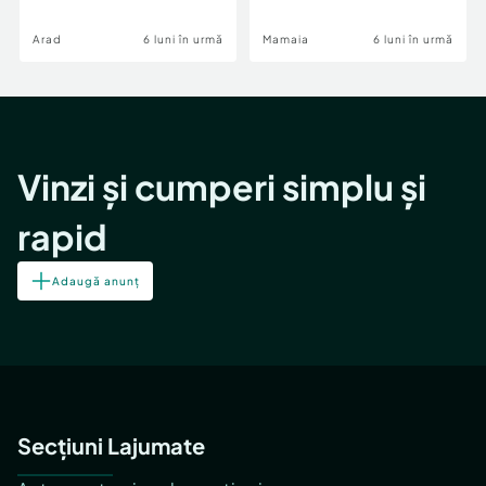
Image
Arad
6 luni în urmă
Mamaia
6 luni în urmă
Vinzi și cumperi simplu și
rapid
Adaugă anunț
Secțiuni Lajumate