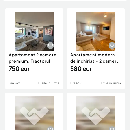
Locuri de munca
Utilaje agricole si industriale
Servicii
Piese auto si accesorii
Animale de companie
Dacia Duster
Afaceri și echipamente profesionale
Inchiriere Bunuri si Vehicule
Apartament 2 camere
Apartament modern
premium, Tractorul
de inchiriat – 2 camere,
750 eur
Privilegio B...
580 eur
Brasov
11 zile în urmă
Brasov
11 zile în urmă