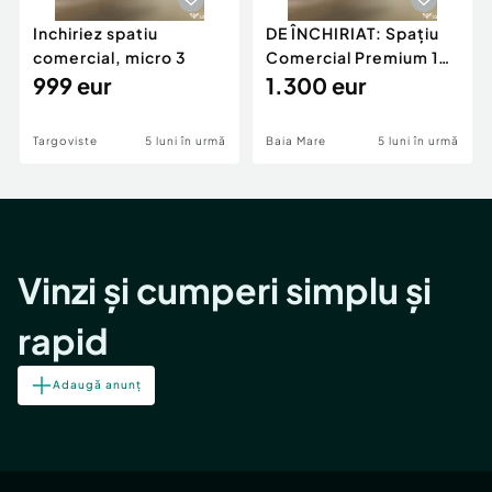
Inchiriez spatiu
DE ÎNCHIRIAT: Spațiu
comercial, micro 3
Comercial Premium 146
999 eur
mp – Vizibili
1.300 eur
Targoviste
5 luni în urmă
Baia Mare
5 luni în urmă
Vinzi și cumperi simplu și
rapid
Adaugă anunț