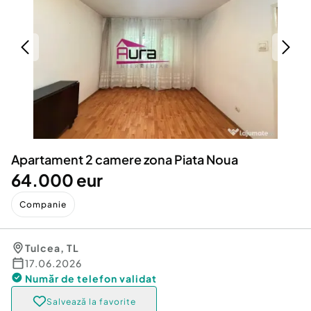
Locuri de munca
Utilaje agricole si industriale
Servicii
Piese auto si accesorii
Animale de companie
Dacia Duster
Afaceri și echipamente profesionale
Inchiriere Bunuri si Vehicule
Apartament 2 camere zona Piata Noua
64.000 eur
Companie
Tulcea
,
TL
17.06.2026
Număr de telefon
validat
Salvează la favorite