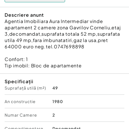
Descriere anunt
Agentia Imobiliara Aura Intermediar vinde
apartament 2 camere zona Gavrilov Corneliu,etaj
3,decomandat,suprafata totala 52 mp,suprafata
utila 49 mp,fara imbunatatiri,gaz la usa,pret
64000 euro neg.tel.0747698898
Confort:
1
Tip imobil:
Bloc de apartamente
Specificații
Suprafață utilă (m²)
49
An constructie
1980
Numar Camere
2
Compartimentare
Decomandat