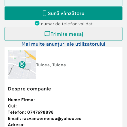
Sună vânzătorul
numar de telefon
validat
Trimite mesaj
Mai multe anunțuri ale utilizatorului
Tulcea
,
Tulcea
Despre companie
Nume Firma:
Cui:
Telefon:
0747698898
Email:
razvancernencu@yahoo.es
Adresa: