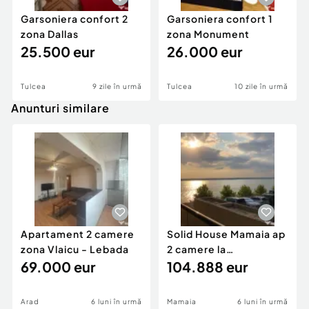
Garsoniera confort 2
Garsoniera confort 1
zona Dallas
zona Monument
25.500 eur
26.000 eur
Tulcea
9 zile în urmă
Tulcea
10 zile în urmă
Anunturi similare
Apartament 2 camere
Solid House Mamaia ap
zona Vlaicu - Lebada
2 camere la
69.000 eur
cheie,langa Mega
104.888 eur
Image
Arad
6 luni în urmă
Mamaia
6 luni în urmă