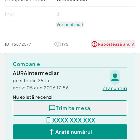
Etaj
3
Vezi mai mult
Stare
De renovat
Comfort
1
ID:
16872577
195
Raportează anunț
Companie
AURAIntermediar
pe site din
25 Jul
activ:
05 aug 2026 17:56
71
anunțuri
Nu există recenzii
Trimite mesaj
XXXX XXX XXX
Arată numărul