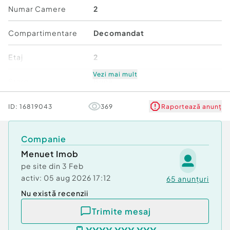
Numar Camere
2
Compartimentare
Decomandat
Etaj
2
Vezi mai mult
Stare
Bună
Comfort
1
ID:
16819043
369
Raportează anunț
Companie
Menuet Imob
pe site din
3 Feb
activ:
05 aug 2026 17:12
65
anunțuri
Nu există recenzii
Trimite mesaj