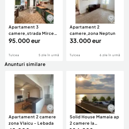
Apartament 3
Apartament 2
camere,strada Mircea
camere,zona Neptun
Voda,etaj 2
95.000 eur
33.000 eur
Tulcea
5 zile în urmă
Tulcea
6 zile în urmă
Anunturi similare
Apartament 2 camere
Solid House Mamaia ap
zona Vlaicu - Lebada
2 camere la