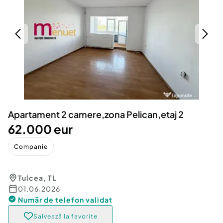
Locuri de munca
Utilaje agricole si industriale
Servicii
Piese auto si accesorii
Animale de companie
Dacia Duster
Afaceri și echipamente profesionale
Inchiriere Bunuri si Vehicule
Apartament 2 camere,zona Pelican,etaj 2
62.000 eur
Companie
Tulcea
,
TL
01.06.2026
Număr de telefon
validat
Salvează la favorite