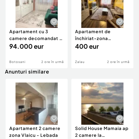
Apartament cu 3
Apartament de
camere decomandat -
închiriat-zona
renovat - Bucovina -
94.000 eur
ultracentrală
400 eur
Par
Botosani
2 ore în urmă
Zalau
2 ore în urmă
Anunturi similare
Apartament 2 camere
Solid House Mamaia ap
zona Vlaicu - Lebada
2 camere la