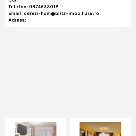
Telefon:
0374538019
Email:
cereri-hom@blitz-imobiliare.ro
Adresa: