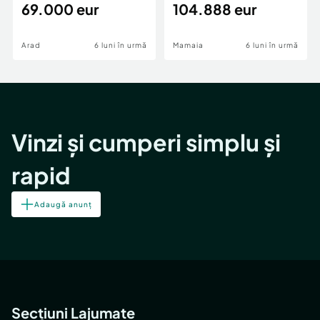
69.000 eur
cheie,langa Mega
104.888 eur
Image
Arad
6 luni în urmă
Mamaia
6 luni în urmă
Vinzi și cumperi simplu și
rapid
Adaugă anunț
Secțiuni Lajumate