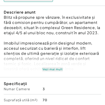
Descriere anunt
Blitz vă propune spre vânzare, în exclusivitate și
fără comision pentru cumpărător, un apartament
deosebit, situat în complexul Green Residence, la
etajul 4/5 al unui bloc nou, construit în anul 2023.
Imobilul impresionează prin designul modern,
accesul securizat cu barieră și interfon, lift
silențios de ultimă generație și izolație exterioară
completă, oferind un nivel ridicat de confort
termic și fonic. Localizarea în zonă verde și
liniștită oferă echilibrul perfect între
Vezi mai mult
accesibilitate și liniște.
Specificații
Apartamentul are o compartimentare ideală:
Numar Camere
3
- Living spațios și luminos
- 2 dormitoare, dintre care unul matrimonial cu
baie proprie
Suprafață utilă (m²)
70
- Bucătărie complet mobilată și utilată