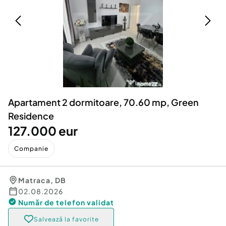
Locuri de munca
Utilaje agricole si industriale
Servicii
Piese auto si accesorii
Animale de companie
Dacia Duster
Afaceri și echipamente profesionale
Inchiriere Bunuri si Vehicule
Apartament 2 dormitoare, 70.60 mp, Green
Residence
127.000 eur
Companie
Matraca
,
DB
02.08.2026
Număr de telefon
validat
Salvează la favorite