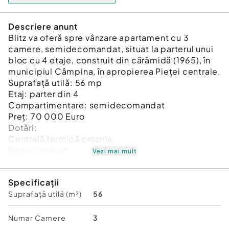
Descriere anunt
Blitz va oferă spre vânzare apartament cu 3
camere, semidecomandat, situat la parterul unui
bloc cu 4 etaje, construit din cărămidă (1965), în
municipiul Câmpina, în apropierea Pieței centrale.
Suprafață utilă: 56 mp
Etaj: parter din 4
Compartimentare: semidecomandat
Preț: 70 000 Euro
Dotări:
Centrală termică proprie
Parțial renovat
Vezi mai mult
Orientare dublă (față și spate bloc)
Bloc din cărămidă
Specificații
Puncte forte:
Suprafață utilă (m²)
56
Zonă foarte bună, aproape de piață, magazine și
servicii
Acces facil (ideal pentru familii sau persoane în
Numar Camere
3
vârstă)