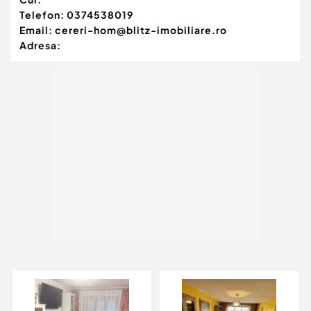
Telefon:
0374538019
Email:
cereri-hom@blitz-imobiliare.ro
Adresa: