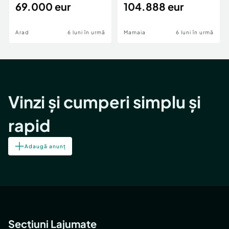
69.000 eur
cheie,langa Mega
104.888 eur
Image
Arad
6 luni în urmă
Mamaia
6 luni în urmă
Vinzi și cumperi simplu și
rapid
Adaugă anunț
Secțiuni Lajumate