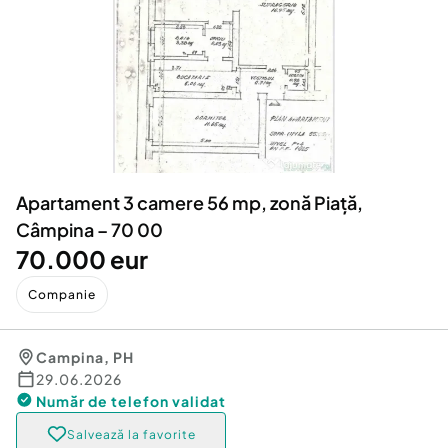
Locuri de munca
Utilaje agricole si industriale
Servicii
Piese auto si accesorii
Animale de companie
Dacia Duster
Afaceri și echipamente profesionale
Inchiriere Bunuri si Vehicule
Apartament 3 camere 56 mp, zonă Piață,
Câmpina – 70 00
70.000 eur
Companie
Campina
,
PH
29.06.2026
Număr de telefon
validat
Salvează la favorite