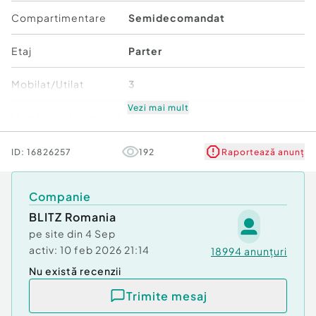
Potrivit atât pentru locuit, cât și pentru investiție
Compartimentare
Semidecomandat
Apartament disponibil imediat.
Pentru detalii și programare vizionare, vă rugăm să
Etaj
Parter
ne contactați.
Cod ofertă / ID BLITZ: P165519
Mobilat/Utilat
3
Id intern: P165519
Vezi mai mult
Număr niveluri imobil
4
Confort:
1
Tip imobil:
Bloc de apartamente
Stare
Bună
ID:
16826257
192
Raportează anunț
Număr Băi:
1
Comfort
1
Companie
BLITZ Romania
pe site din
4 Sep
activ:
10 feb 2026 21:14
18994
anunțuri
Nu există recenzii
Trimite mesaj