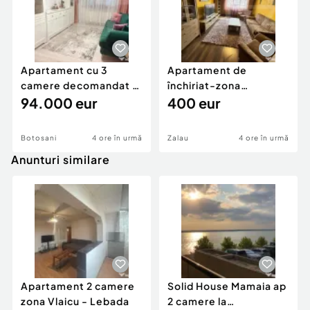
Apartament cu 3
Apartament de
camere decomandat -
închiriat-zona
renovat - Bucovina -
94.000 eur
ultracentrală
400 eur
Par
Botosani
4 ore în urmă
Zalau
4 ore în urmă
Anunturi similare
Apartament 2 camere
Solid House Mamaia ap
zona Vlaicu - Lebada
2 camere la