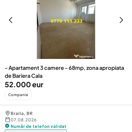
Locuri de munca
Utilaje agricole si industriale
Servicii
Piese auto si accesorii
Animale de companie
Dacia Duster
Afaceri și echipamente profesionale
Inchiriere Bunuri si Vehicule
- Apartament 3 camere - 68mp, zona apropiata
de Bariera Cala
52.000 eur
Companie
Braila
,
BR
07.08.2026
Număr de telefon
validat