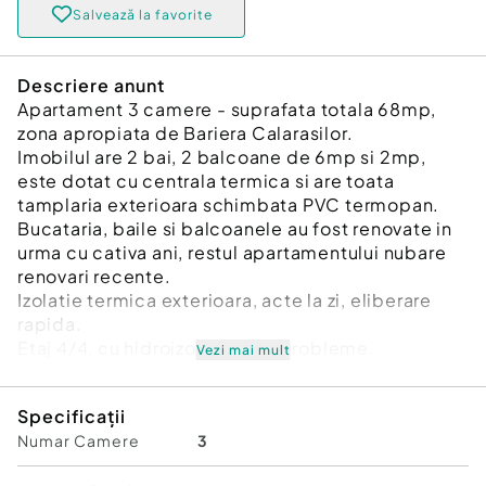
Salvează la favorite
Descriere anunt
Apartament 3 camere - suprafata totala 68mp,
zona apropiata de Bariera Calarasilor.
Imobilul are 2 bai, 2 balcoane de 6mp si 2mp,
este dotat cu centrala termica si are toata
tamplaria exterioara schimbata PVC termopan.
Bucataria, baile si balcoanele au fost renovate in
urma cu cativa ani, restul apartamentului nubare
renovari recente.
Izolatie termica exterioara, acte la zi, eliberare
rapida.
Etaj 4/4, cu hidroizolatie fara probleme.
Vezi mai mult
Acces rapid Calea Calarasilor, supermarketuri,
mijloace transport in comun, scoala si gradinita,
Specificații
clinici medicale si mijloace transport in comun.
Numar Camere
3
Pret usor negociabil.