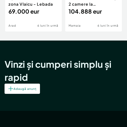
zona Vlaicu - Lebada
2 camere la
69.000 eur
cheie,langa Mega
104.888 eur
Image
Arad
6 luni în urmă
Mamaia
6 luni în urmă
Vinzi și cumperi simplu și
rapid
Adaugă anunț