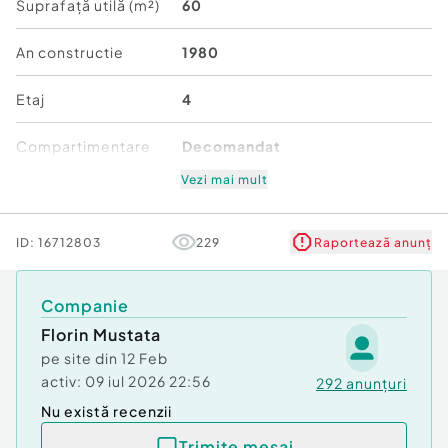
Suprafață utilă (m²)
60
Id intern: P228446
An constructie
1980
Confort:
1
Tip imobil:
Bloc de apartamente
Etaj
4
Număr Băi:
2
Comision cumpărător:
2%
Compartimentare
Decomandat
Vezi mai mult
Număr niveluri imobil
4
Mobilat/Utilat
3
ID:
16712803
229
Raportează anunț
Stare
Bună
Companie
Florin Mustata
Comfort
1
pe site din
12 Feb
activ:
09 iul 2026 22:56
292
anunțuri
Nu există recenzii
Trimite mesaj