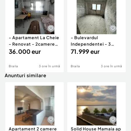
- Apartament La Cheie
- Bulevardul
- Renovat - 2camere
Independentei - 3
confort 2 Viziru 3
36.000 eur
camere 80mp -
71.999 eur
Pregatit de ren
Braila
3 ore în urmă
Braila
3 ore în urmă
Anunturi similare
Apartament 2 camere
Solid House Mamaia ap